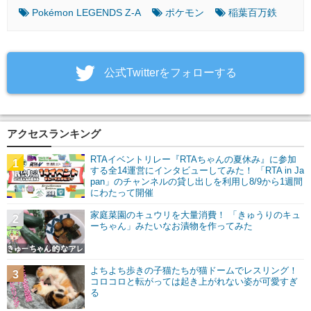
Pokémon LEGENDS Z-A
ポケモン
稲葉百万鉄
‎公式Twitterをフォローする
アクセスランキング
RTAイベントリレー『RTAちゃんの夏休み』に参加
1
する全14運営にインタビューしてみた！ 「RTA in Ja
pan」のチャンネルの貸し出しを利用し8/9から1週間
にわたって開催
家庭菜園のキュウリを大量消費！ 「きゅうりのキュ
2
ーちゃん」みたいなお漬物を作ってみた
よちよち歩きの子猫たちが猫ドームでレスリング！
3
コロコロと転がっては起き上がれない姿が可愛すぎ
る