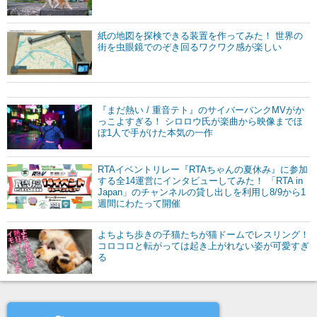
紙の地図を探検できる装置を作ってみた！ 世界の
街を虫眼鏡でのぞき回るワクワク感が楽しい
『まだ熱い / 重音テト』のサイバーパンクMVがか
っこよすぎる！ シロロウ氏が楽曲から映像までほ
ぼ1人で手がけた本気の一作
RTAイベントリレー『RTAちゃんの夏休み』に参加
する全14運営にインタビューしてみた！ 「RTA in
Japan」のチャンネルの貸し出しを利用し8/9から1
週間にわたって開催
よちよち歩きの子猫たちが猫ドームでレスリング！
コロコロと転がっては起き上がれない姿が可愛すぎ
る