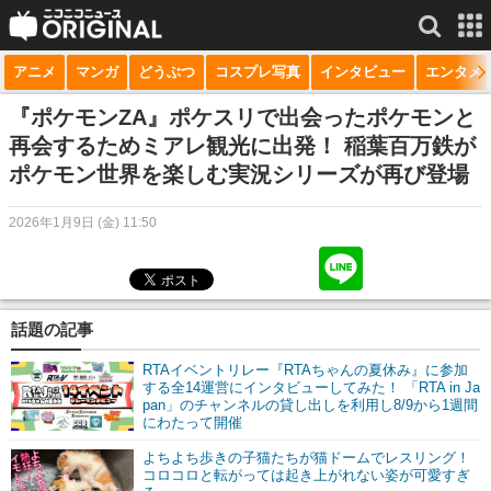
アニメ
マンガ
どうぶつ
コスプレ写真
インタビュー
エンタメ
サービス一覧
もっと見る
niconico
『ポケモンZA』ポケスリで出会ったポケモンと
再会するためミアレ観光に出発！ 稲葉百万鉄が
動画
ポケモン世界を楽しむ実況シリーズが再び登場
生放送
2026年1月9日 (金) 11:50
ニュース
チャンネル
話題の記事
マンガ
RTAイベントリレー『RTAちゃんの夏休み』に参加
ニコニコQ
する全14運営にインタビューしてみた！ 「RTA in Ja
pan」のチャンネルの貸し出しを利用し8/9から1週間
にわたって開催
よちよち歩きの子猫たちが猫ドームでレスリング！
コロコロと転がっては起き上がれない姿が可愛すぎ