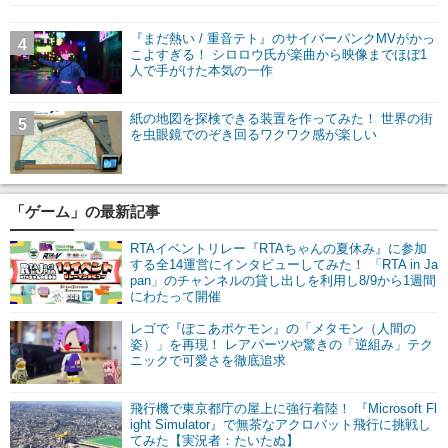
『まだ熱い / 重音テト』のサイバーパンクMVがかっ
4
こよすぎる！ シロロウ氏が楽曲から映像までほぼ1
人で手がけた本気の一作
紙の地図を探検できる装置を作ってみた！ 世界の街
5
を虫眼鏡でのぞき回るワクワク感が楽しい
「ゲーム」の最新記事
RTAイベントリレー『RTAちゃんの夏休み』に参加
する全14運営にインタビューしてみた！ 「RTA in Ja
pan」のチャンネルの貸し出しを利用し8/9から1週間
にわたって開催
レゴで『ぽこあポケモン』の「メタモン（人間の
姿）」を再現！ レアパーツや驚きの「逆組み」テク
ニックで可愛さを徹底追求
飛行機で東京都庁の屋上に強行着陸！ 『Microsoft Fl
ight Simulator』で無茶なアクロバット飛行に挑戦し
てみた【実況者：たいたぬ】