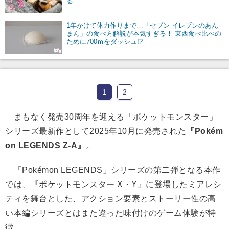
る
1年かけて体力作りまで…「セブン-イレブンのあん
まん」の食べ方解説が本気すぎる！ 東西食べ比べの
ために700ｍをダッシュ!?
1
2
まもなく発売30周年を迎える「ポケットモンスター」
シリーズ最新作として2025年10月に発売された
『Pokém
on LEGENDS Z-A』
。
「Pokémon LEGENDS」シリーズの第二弾となる本作
では、『ポケットモンスター X・Y』に登場したミアレシ
ティを舞台とした、アクション要素とストーリー性の高
い本編シリーズとはまた違った味付けのゲーム体験が特
徴。