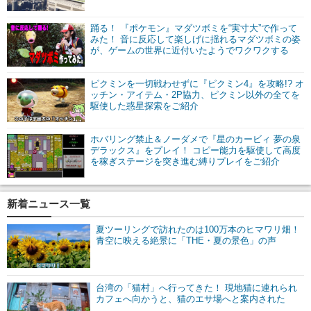
踊る！ 『ポケモン』マダツボミを“実寸大”で作って
みた！ 音に反応して楽しげに揺れるマダツボミの姿
が、ゲームの世界に近付いたようでワクワクする
ピクミンを一切戦わせずに『ピクミン4』を攻略!? オ
ッチン・アイテム・2P協力、ピクミン以外の全てを
駆使した惑星探索をご紹介
ホバリング禁止＆ノーダメで『星のカービィ 夢の泉
デラックス』をプレイ！ コピー能力を駆使して高度
を稼ぎステージを突き進む縛りプレイをご紹介
新着ニュース一覧
夏ツーリングで訪れたのは100万本のヒマワリ畑！
青空に映える絶景に「THE・夏の景色」の声
台湾の「猫村」へ行ってきた！ 現地猫に連れられ
カフェへ向かうと、猫のエサ場へと案内された