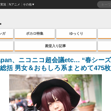
実況
Nアニメ
その他▼
ンガ
ボカロ特集
ゆっくり
殿堂入り記事
apan、ニコニコ超会議etc… “春シ
総括 男女＆おもしろ系まとめて475枚