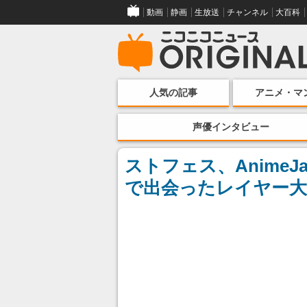
動画
静画
生放送
チャンネル
大百科
人気の記事
アニメ・マ
声優インタビュー
ストフェス、AnimeJ
で出会ったレイヤー大