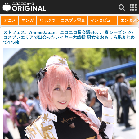
アニメ
マンガ
どうぶつ
コスプレ写真
インタビュー
エンタメ
サービス一覧
もっと見る
niconico
ストフェス、AnimeJapan、ニコニコ超会議etc… “春シーズン”の
コスプレエリアで出会ったレイヤー大総括 男女＆おもしろ系まとめ
て475枚
動画
生放送
ニュース
チャンネル
マンガ
ニコニコQ