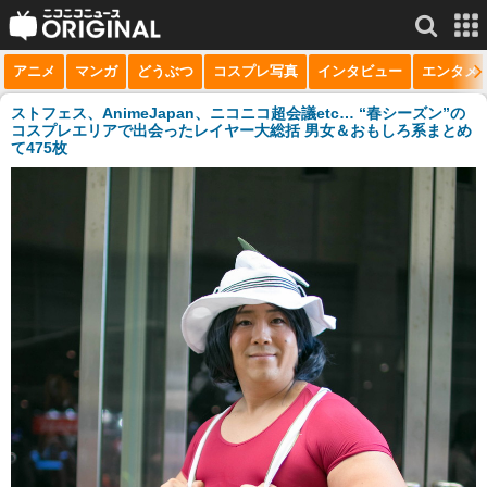
アニメ
マンガ
どうぶつ
コスプレ写真
インタビュー
エンタメ
サービス一覧
もっと見る
niconico
ストフェス、AnimeJapan、ニコニコ超会議etc… “春シーズン”の
コスプレエリアで出会ったレイヤー大総括 男女＆おもしろ系まとめ
て475枚
動画
生放送
ニュース
チャンネル
マンガ
ニコニコQ