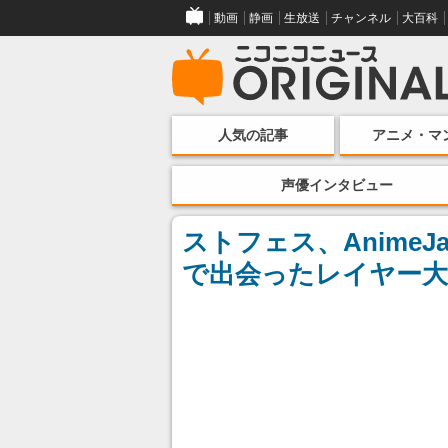
動画
静画
生放送
チャンネル
大百科
人気の記事
アニメ・マ
声優インタビュー
ストフェス、AnimeJ
で出会ったレイヤー大