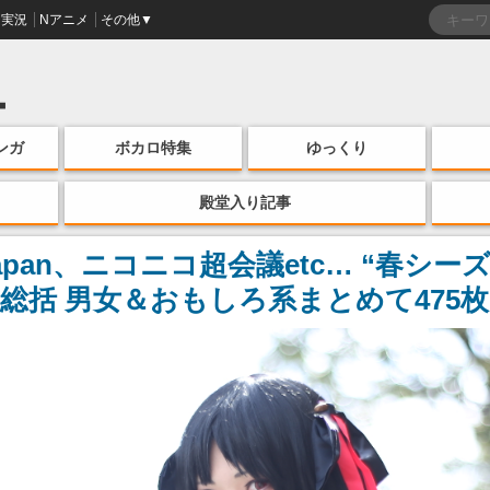
実況
Nアニメ
その他▼
ンガ
ボカロ特集
ゆっくり
殿堂入り記事
apan、ニコニコ超会議etc… “春シ
総括 男女＆おもしろ系まとめて475枚