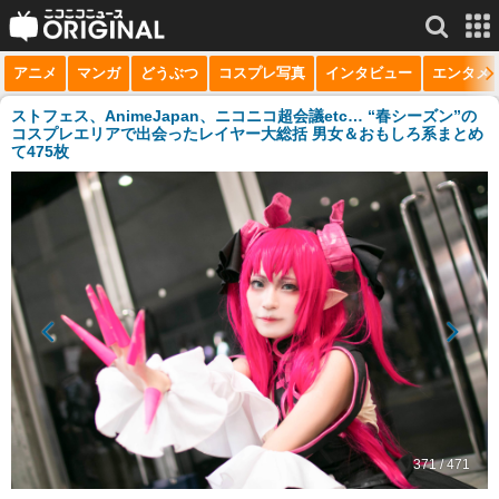
アニメ
マンガ
どうぶつ
コスプレ写真
インタビュー
エンタメ
サービス一覧
もっと見る
niconico
ストフェス、AnimeJapan、ニコニコ超会議etc… “春シーズン”の
コスプレエリアで出会ったレイヤー大総括 男女＆おもしろ系まとめ
て475枚
動画
生放送
ニュース
チャンネル
マンガ
ニコニコQ
371 / 471