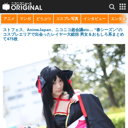
アニメ
マンガ
どうぶつ
コスプレ写真
インタビュー
エンタメ
サービス一覧
もっと見る
niconico
ストフェス、AnimeJapan、ニコニコ超会議etc… “春シーズン”の
コスプレエリアで出会ったレイヤー大総括 男女＆おもしろ系まとめ
て475枚
動画
生放送
ニュース
チャンネル
マンガ
ニコニコQ