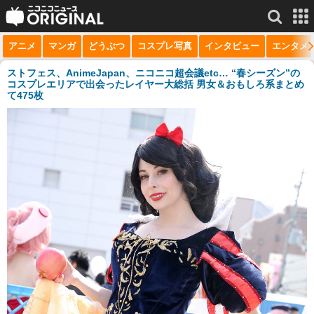
アニメ
マンガ
どうぶつ
コスプレ写真
インタビュー
エンタメ
サービス一覧
もっと見る
niconico
ストフェス、AnimeJapan、ニコニコ超会議etc… “春シーズン”の
コスプレエリアで出会ったレイヤー大総括 男女＆おもしろ系まとめ
て475枚
動画
生放送
ニュース
チャンネル
マンガ
ニコニコQ