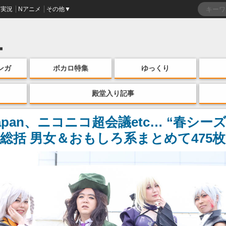
実況
Nアニメ
その他▼
ンガ
ボカロ特集
ゆっくり
殿堂入り記事
apan、ニコニコ超会議etc… “春シ
総括 男女＆おもしろ系まとめて475枚