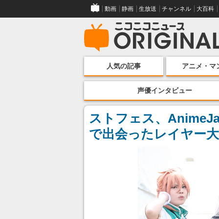
動画
静画
生放送
チャンネル
大百科
人気の記事
アニメ・マ
声優インタビュー
ストフェス、AnimeJ
で出会ったレイヤー大