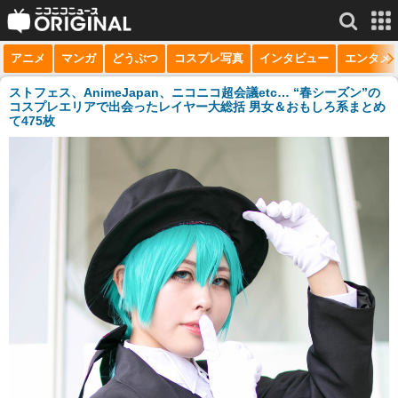
アニメ
マンガ
どうぶつ
コスプレ写真
インタビュー
エンタメ
サービス一覧
もっと見る
niconico
ストフェス、AnimeJapan、ニコニコ超会議etc… “春シーズン”の
コスプレエリアで出会ったレイヤー大総括 男女＆おもしろ系まとめ
て475枚
動画
生放送
ニュース
チャンネル
マンガ
ニコニコQ