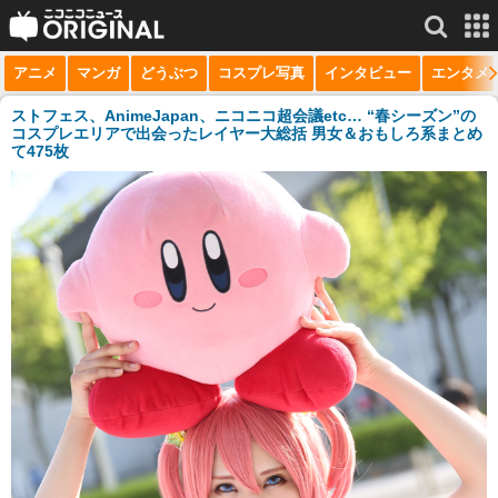
アニメ
マンガ
どうぶつ
コスプレ写真
インタビュー
エンタメ
サービス一覧
もっと見る
niconico
ストフェス、AnimeJapan、ニコニコ超会議etc… “春シーズン”の
コスプレエリアで出会ったレイヤー大総括 男女＆おもしろ系まとめ
て475枚
動画
生放送
ニュース
チャンネル
マンガ
ニコニコQ