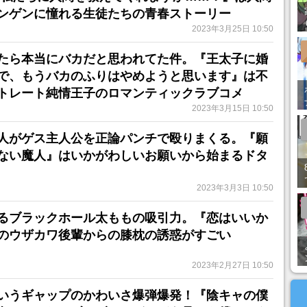
ンゲンに憧れる生徒たちの青春ストーリー
2023年3月25日 10:50
たら本当にバカだと思われてた件。『王太子に婚
で、もうバカのふりはやめようと思います』は不
トレート純情王子のロマンティックラブコメ
2023年3月15日 10:50
人がゲス主人公を正論パンチで殴りまくる。『願
ない魔人』はいかがわしいお願いから始まるドタ
2023年3月3日 10:50
るブラックホール太ももの吸引力。『恋はいいか
のウザカワ後輩からの膝枕の誘惑がすごい
2023年2月27日 10:50
いうギャップのかわいさ爆弾爆発！『陰キャの僕