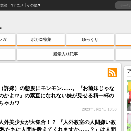
実況
Nアニメ
その他▼
ンガ
ボカロ特集
ゆっくり
殿堂入り記事
（許嫁）の態度にモンモン……。『お前妹じゃな
のかよ!?』の素直になれない妹が見せる精一杯の
ちゃカワ
2023年3月27日 10:50
人外美少女が大集合！？ 『人外教室の人間嫌い教
、私たちに人間を教えてくれますか……？』は人間