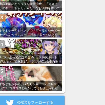
家庭菜園のキュウリを大量消費！ 「きゅう
りのキューちゃん」みたいなお漬物を作って
みた
3
ホットケーキミックスで「ギャラクシードー
ナツ」を作ってみた！ 流れる星空のような
レンチン・レシピを紹介
4
83.1km走って高速料金250円!? 特例ルート
で訪れた「宝塚北SA」では手塚治虫全力推
し＆関西グルメが楽しめる！
5
よちよち歩きの子猫たちが猫ドームでレスリ
ング！ コロコロと転がっては起き上がれな
い姿が可愛すぎる
公式Xをフォローする