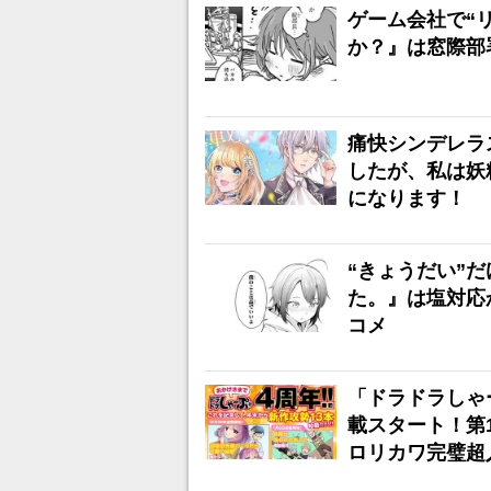
ゲーム会社で“リ
か？』は窓際部
痛快シンデレラ
したが、私は妖
になります！
“きょうだい”
た。』は塩対応
コメ
「ドラドラしゃ
載スタート！第
ロリカワ完璧超