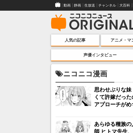
動画
静画
生放送
チャンネル
大百科
人気の記事
アニメ・マ
声優インタビュー
ニコニコ漫画
思わせぶりな妹
くて許嫁だった
アプローチがめ
あらゆる種族の
師 ヒトマ先生