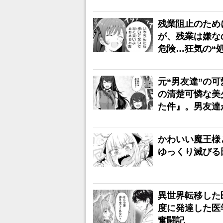
残業阻止のため
が、残業は嫌な
危険…狂気の“
元“男友達”の
の清楚可憐な美
た件』。男友達
かわいい魔王様
ゆっくり滅びる
異世界転移した
度に発達した医
奮闘記