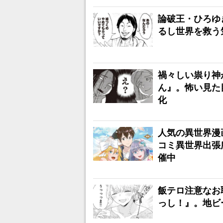
論破王・ひろゆ
るし世界を救う
禍々しい祟り神
ん』。怖い見た
化
人気の異世界漫
コミ異世界出張
催中
飯テロ注意なお
っし！』。地ビ