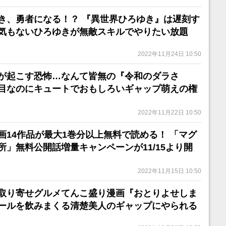
き、勇者になる！？ 『異世界ひろゆき』は遅刻す
気もないひろゆきが無敵スキルでやりたい放題
2022年11月24日 10:50
が起こす恐怖…なんて皆無の『令和のダラさ
目なのにキュートでおもしろいギャップ萌えの権
2022年11月22日 10:50
画14作品が最大1巻分以上無料で読める！ 「マグ
所」無料公開話増量キャンペーンが11/15より開
2022年11月15日 10:50
取り寄せグルメてんこ盛り漫画『おとりよせしま
ールを飲みまくる清楚美人のギャップにやられる