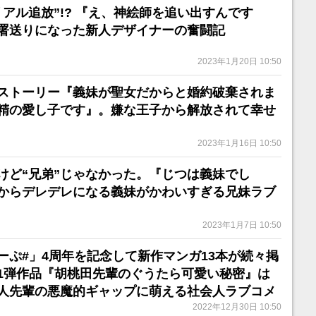
アル追放”!? 『え、神絵師を追い出すんです
署送りになった新人デザイナーの奮闘記
2023年1月20日 10:50
ストーリー『義妹が聖女だからと婚約破棄されま
精の愛し子です』。嫌な王子から解放されて幸せ
2023年1月16日 10:50
だけど“兄弟”じゃなかった。『じつは義妹でし
からデレデレになる義妹がかわいすぎる兄妹ラブ
2023年1月7日 10:50
ーぷ#」4周年を記念して新作マンガ13本が続々掲
1弾作品『胡桃田先輩のぐうたら可愛い秘密』は
人先輩の悪魔的ギャップに萌える社会人ラブコメ
2022年12月30日 10:50