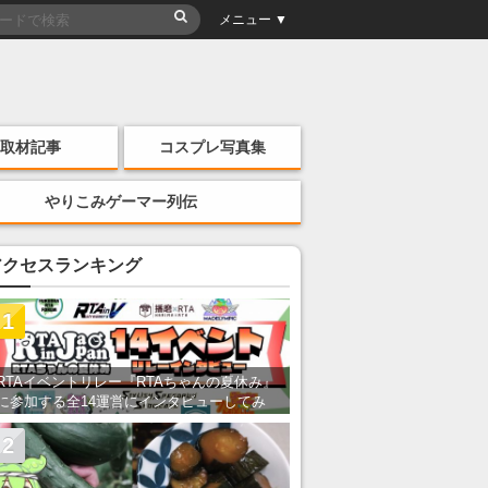
メニュー ▼
取材記事
コスプレ写真集
やりこみゲーマー列伝
アクセスランキング
1
RTAイベントリレー『RTAちゃんの夏休み』
に参加する全14運営にインタビューしてみ
た！ 「RTA in Japan」のチャンネルの貸し
出しを利用し8/9から1週間にわたって開催
2