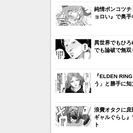
純情ポンコツチ
ョロい』で奥手
異世界でもひろ
でも論破で無双
『ELDEN R
う」と勝手に知
浪費オタクに庶
ギャルぐらし』
ト