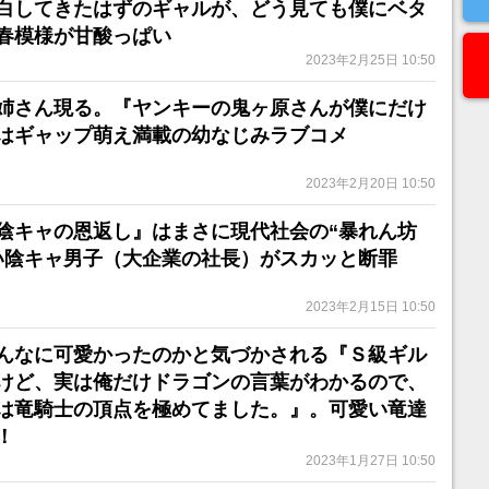
白してきたはずのギャルが、どう見ても僕にベタ
春模様が甘酸っぱい
2023年2月25日 10:50
姉さん現る。『ヤンキーの鬼ヶ原さんが僕にだけ
はギャップ萌え満載の幼なじみラブコメ
2023年2月20日 10:50
陰キャの恩返し』はまさに現代社会の“暴れん坊
い陰キャ男子（大企業の社長）がスカッと断罪
2023年2月15日 10:50
んなに可愛かったのかと気づかされる『Ｓ級ギル
けど、実は俺だけドラゴンの言葉がわかるので、
は竜騎士の頂点を極めてました。』。可愛い竜達
！
2023年1月27日 10:50