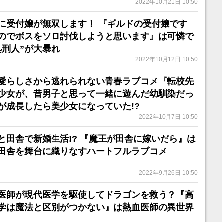
2022年10月21日 10:50
に受付嬢が無双します！ 『ギルドの受付嬢です
のでボスをソロ討伐しようと思います』は可憐で
処刑人”が大暴れ
2022年10月12日 10:50
可愛らしさから逃れられない青春ラブコメ『転校先
少女が、昔男子と思って一緒に遊んだ幼馴染だっ
が成長したら美少女になっていた!?
2022年10月7日 10:50
と田舎で新婚生活!? 『魔王が田舎に嫁いだら』は
田舎を舞台に織りなすハートフルラブコメ
2022年9月26日 10:50
医師が現代医学を駆使してドラゴンを救う？『高
学は魔法と区別がつかない』は熱血医師の異世界