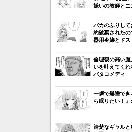
嫌いの教師とニ
バカのふりして
約破棄されたの
器用令嬢とドス
倫理観の高い魔
いを叶えてくれ
バタコメディ
一瞬で爆睡でき
ら眠りたい！』
清楚なギャルと