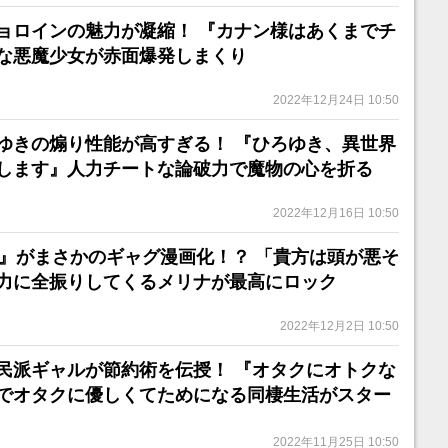
ョロインの魅力が凝縮！ 『カナン様はあくまでチ
な悪魔少女が赤面爆発しまくり
2022年12月24日 10:50
ゆきの煽り性能が高すぎる！ 『ひろゆき、異世界
します』人力チートな論破力で魔物の心を折る
2022年12月16日 10:50
ING』がまさかのギャグ漫画化！？ 「貴方は頭が悪そ
力に全振りしてくるメリナが最高にロック
2022年12月2日 10:50
民派ギャルが節約術を伝授！ 『オタクにオトクな
でオタクに優しくてためになる同棲生活がスター
2022年11月25日 10:50