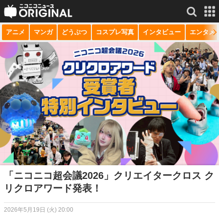
アニメ
マンガ
どうぶつ
コスプレ写真
インタビュー
エンタメ
サービス一覧
もっと見る
niconico
動画
生放送
ニュース
チャンネル
マンガ
ニコニコQ
「ニコニコ超会議2026」クリエイタークロス ク
リクロアワード発表！
2026年5月19日 (火) 20:00