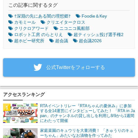
この記事に関するタグ
†深淵の先にある闇の理想郷†
Foodie＆Key
カモミール
クリエイタークロス
クリクロアワード
ニコニコ風船部
ロボット工房 のらとりえ
超ティッシュ投げ選手権2
超ホビー研究所
超会議
超会議2026
‎公式Twitterをフォローする
アクセスランキング
RTAイベントリレー『RTAちゃんの夏休み』に参加
1
する全14運営にインタビューしてみた！ 「RTA in Ja
pan」のチャンネルの貸し出しを利用し8/9から1週間
にわたって開催
家庭菜園のキュウリを大量消費！ 「きゅうりのキュ
2
ーちゃん」みたいなお漬物を作ってみた