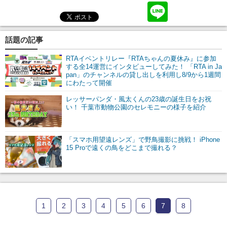
話題の記事
RTAイベントリレー『RTAちゃんの夏休み』に参加
する全14運営にインタビューしてみた！ 「RTA in Ja
pan」のチャンネルの貸し出しを利用し8/9から1週間
にわたって開催
レッサーパンダ・風太くんの23歳の誕生日をお祝
い！ 千葉市動物公園のセレモニーの様子を紹介
「スマホ用望遠レンズ」で野鳥撮影に挑戦！ iPhone
15 Proで遠くの鳥をどこまで撮れる？
1
2
3
4
5
6
7
8