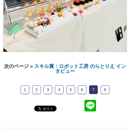
次のページ »
スキル賞：ロボット工房 のらとりえ イン
タビュー
1
2
3
4
5
6
7
8