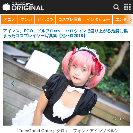
アニメ
マンガ
どうぶつ
コスプレ写真
インタビュー
エンタメ
サービス一覧
もっと見る
niconico
アイマス、FGO、ドルフロetc… ハロウィンで盛り上がる池袋に集
まったコスプレイヤー写真集【池ハロ2018】
動画
生放送
ニュース
チャンネル
マンガ
ニコニコQ
92 / 119
『Fate/Grand Order』クロエ・フォン・アインツベルン