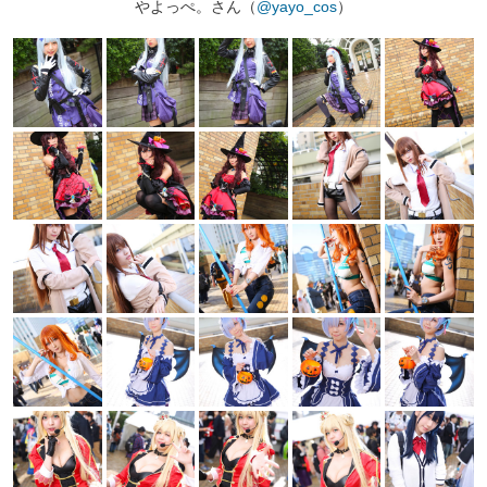
やよっぺ。さん（
@yayo_cos
）