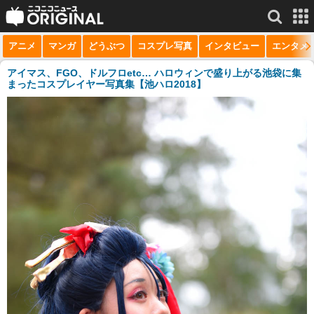
アニメ
マンガ
どうぶつ
コスプレ写真
インタビュー
エンタメ
サービス一覧
もっと見る
niconico
アイマス、FGO、ドルフロetc… ハロウィンで盛り上がる池袋に集
まったコスプレイヤー写真集【池ハロ2018】
動画
生放送
ニュース
チャンネル
マンガ
ニコニコQ