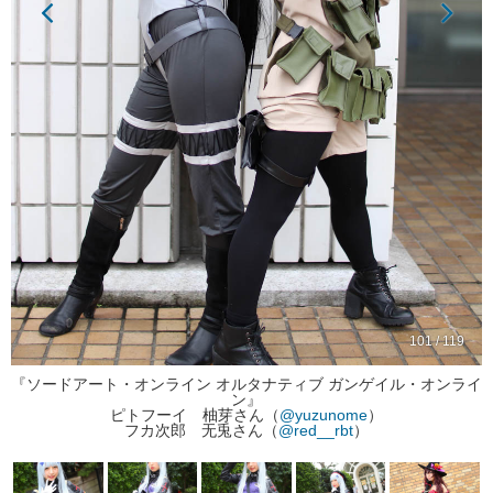
101 / 119
『ソードアート・オンライン オルタナティブ ガンゲイル・オンライ
ン』
ピトフーイ 柚芽さん（
@yuzunome
）
フカ次郎 无兎さん（
@red__rbt
）