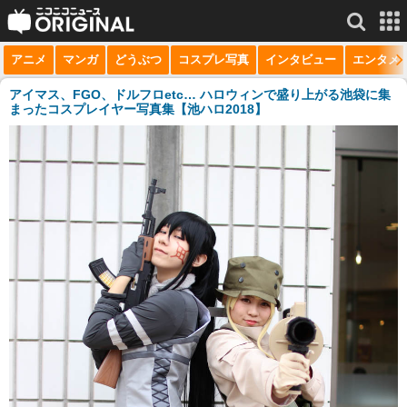
アニメ
マンガ
どうぶつ
コスプレ写真
インタビュー
エンタメ
サービス一覧
もっと見る
niconico
アイマス、FGO、ドルフロetc… ハロウィンで盛り上がる池袋に集
まったコスプレイヤー写真集【池ハロ2018】
動画
生放送
ニュース
チャンネル
マンガ
ニコニコQ