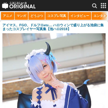
アニメ
マンガ
どうぶつ
コスプレ写真
インタビュー
エンタメ
サービス一覧
もっと見る
niconico
アイマス、FGO、ドルフロetc… ハロウィンで盛り上がる池袋に集
まったコスプレイヤー写真集【池ハロ2018】
動画
生放送
ニュース
チャンネル
マンガ
ニコニコQ