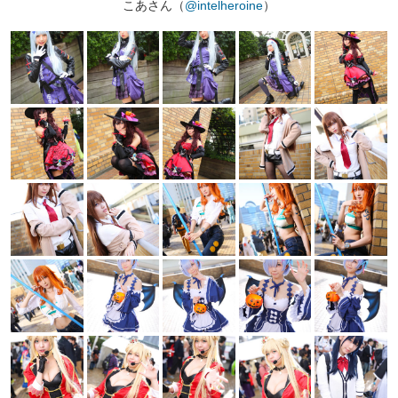
こあさん（
@intelheroine
）