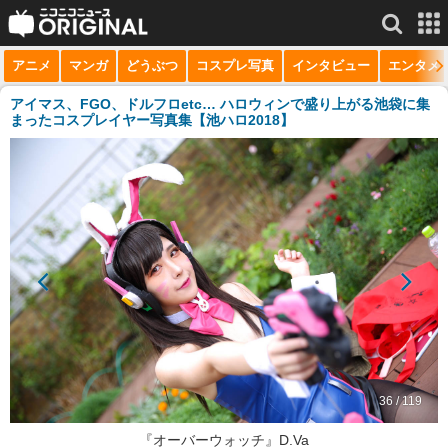
アニメ
マンガ
どうぶつ
コスプレ写真
インタビュー
エンタメ
サービス一覧
もっと見る
niconico
アイマス、FGO、ドルフロetc… ハロウィンで盛り上がる池袋に集
まったコスプレイヤー写真集【池ハロ2018】
動画
生放送
ニュース
チャンネル
マンガ
ニコニコQ
36 / 119
『オーバーウォッチ』D.Va