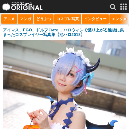
アニメ
マンガ
どうぶつ
コスプレ写真
インタビュー
エンタメ
サービス一覧
もっと見る
niconico
アイマス、FGO、ドルフロetc… ハロウィンで盛り上がる池袋に集
まったコスプレイヤー写真集【池ハロ2018】
動画
生放送
ニュース
チャンネル
マンガ
ニコニコQ