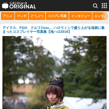
アニメ
マンガ
どうぶつ
コスプレ写真
インタビュー
エンタメ
サービス一覧
もっと見る
niconico
アイマス、FGO、ドルフロetc… ハロウィンで盛り上がる池袋に集
まったコスプレイヤー写真集【池ハロ2018】
動画
生放送
ニュース
チャンネル
マンガ
ニコニコQ