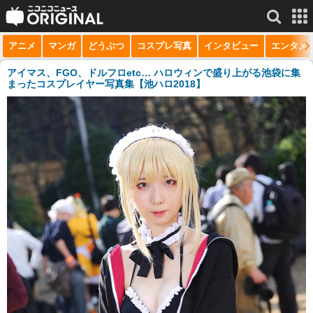
アニメ
マンガ
どうぶつ
コスプレ写真
インタビュー
エンタメ
サービス一覧
もっと見る
niconico
アイマス、FGO、ドルフロetc… ハロウィンで盛り上がる池袋に集
まったコスプレイヤー写真集【池ハロ2018】
動画
生放送
ニュース
チャンネル
マンガ
ニコニコQ