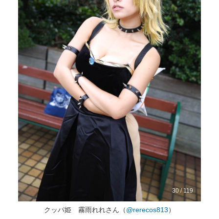
30 / 119
クッパ姫 霧雨れれさん（
@rerecos813
）