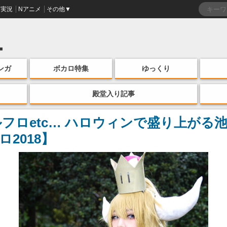
実況
Nアニメ
その他▼
ンガ
ボカロ特集
ゆっくり
殿堂入り記事
ルフロetc… ハロウィンで盛り上がる
2018】