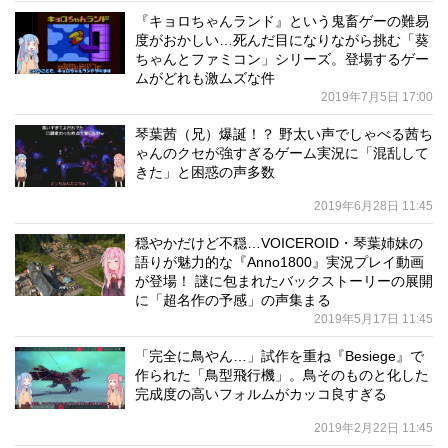
『キョロちゃんランド』という鬼畜ゲーの難易
度がおかしい…死んだ目になりながら挑む「葵
ちゃんとファミコン」シリーズ。登場するゲー
ムがどれも激ムズな件
2019年7月5日 17:00
琴葉茜（兄）爆誕！？ 野太い声でしゃべる茜ち
ゃんのクセが強すぎるゲーム実況に「混乱して
きた」と困惑の声多数
2019年6月28日 11:45
穏やかだけど不穏…VOICEROID・琴葉姉妹の
語りが魅力的な『Anno1800』実況プレイ動画
が登場！ 謎に包まれたバックストーリーの展開
に「超名作の予感」の声集まる
2019年5月17日 11:45
「完全に鳥やん…」試作を重ね『Besiege』で
作られた「鳥型飛行機」。鳥そのものと化した
完成度の高いフォルムがカッコ良すぎる
2019年2月22日 11:45