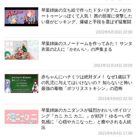
琴葉姉妹の立ち絵で作ったドタバタアニメがカ
ートゥーンっぽくて人気！ 茜の部屋に突撃した
い葵がピッキング、爆破と手段を選ばず猛奮闘
2022年6月16日 22:00
琴葉姉妹のスノードームを作ってみた！ サンタ
衣装の2人に「かわいい」の声集まる
2021年12月24日 19:00
赤ちゃんにハチミツは絶対ダメ！ なぜ1歳以下
の乳児に与えてはいけないの？ 知らないと怖い
最強の毒物「ボツリヌストキシン」の恐怖
2021年9月9日 22:30
琴葉姉妹のカニダンスが猛烈かわいいボイロソ
ング『カニ カニ カニ。』が好評！ ゆるーい空
気感に「心穏やカニなった」と癒やされる人続
出
2021年8月4日 17:00