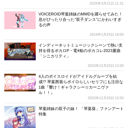
2025年3月21日 11:31
VOICEROID琴葉姉妹のMMDを躍らせてみた！
息がぴったり合った“双子ダンス”にかわいすぎ
るの声
2024年1月25日 18:00
インディーネットミュージックシーンで熱い支
持を得るボカロP・電ǂ鯨のボカコレ2023夏曲
「シニカリティ」
2023年12月23日 12:00
4人のボイスロイドがアイドルグループを結
成!? 琴葉茜葵らボイロらしいセリフにも注目な
1曲『響け！ギャラクシー☆カーニヴァ
ル！！』
2023年12月20日 12:00
琴葉姉妹の双子の妹！ 「琴葉葵」ファンアート
特集