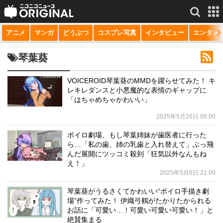
アニメ
マンガ
どうぶつ
コスプレ写真
インタビュー
エンタメ
サービス一覧
もっと見る
niconico
琴葉葵
動画
VOICEROID琴葉葵のMMDを躍らせてみた！ キ
レキレダンスと小悪魔的な表情のギャップに
生放送
「はちゃめちゃかわいい」
ニュース
2025年5月26日 06:00
チャンネル
ボイロ劇場、もし琴葉姉妹が歯医者に行った
ら…「私の歯、姉の乳歯と入れ替えて」ぶっ飛
マンガ
んだ展開にツッコミ殺到「狂気以外なんもね
え！」
2025年5月6日 21:00
ニコニコQ
琴葉葵がうるさくてかわいい“ボイロ手描き劇
場”作ってみた！ 伊織弓鶴がたかりたかられる
お話に「可愛い…！可愛い可愛い可愛い！」と
絶賛集まる