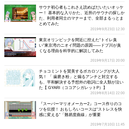
サウナ初心者もこれさえ読めばだいたいオッケ
ー！ 基本的な入りかた、近所のサウナの探しか
た、利用者同士のマナーまで、全部まるっとま
とめてみた
2019年9月23日 12:30
東京オリンピックを間近に控えた“トイレ臭
い”東京湾のニオイ問題の原因――ドブ川が臭
くなる理由を科学的に解説してみた
2019年9月17日 20:00
チョコミントを賛美するボカロソングが大人
気！ 「 歯磨き粉」と煽るアンチと対立する
も、平和解決する予想外の歌詞に全人類が泣い
た【 GYARI（ココアシガレットP）】
2019年8月14日 22:00
『スーパーマリオメーカー2』コース作りのコ
ツを伝授！ おもしろいコースは“ストレスを快
感に変える”「難易度曲線」が重要
2019年7月10日 11:45