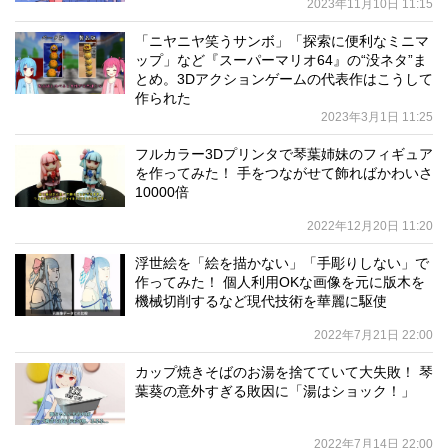
2023年11月10日 11:15
「ニヤニヤ笑うサンボ」「探索に便利なミニマ
ップ」など『スーパーマリオ64』の“没ネタ”ま
とめ。3Dアクションゲームの代表作はこうして
作られた
2023年3月1日 11:25
フルカラー3Dプリンタで琴葉姉妹のフィギュア
を作ってみた！ 手をつながせて飾ればかわいさ
10000倍
2022年12月20日 11:20
浮世絵を「絵を描かない」「手彫りしない」で
作ってみた！ 個人利用OKな画像を元に版木を
機械切削するなど現代技術を華麗に駆使
2022年7月21日 22:00
カップ焼きそばのお湯を捨てていて大失敗！ 琴
葉葵の意外すぎる敗因に「湯はショック！」
2022年7月14日 22:00