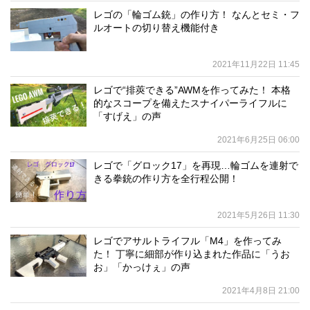
レゴの「輪ゴム銃」の作り方！ なんとセミ・フ
ルオートの切り替え機能付き
2021年11月22日 11:45
レゴで“排莢できる”AWMを作ってみた！ 本格
的なスコープを備えたスナイパーライフルに
「すげえ」の声
2021年6月25日 06:00
レゴで「グロック17」を再現…輪ゴムを連射で
きる拳銃の作り方を全行程公開！
2021年5月26日 11:30
レゴでアサルトライフル「M4」を作ってみ
た！ 丁寧に細部が作り込まれた作品に「うお
お」「かっけぇ」の声
2021年4月8日 21:00