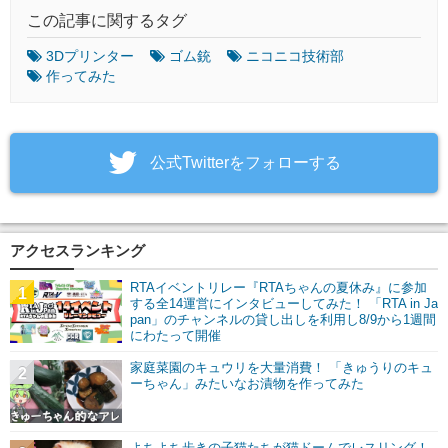
この記事に関するタグ
3Dプリンター
ゴム銃
ニコニコ技術部
作ってみた
‎公式Twitterをフォローする
アクセスランキング
RTAイベントリレー『RTAちゃんの夏休み』に参加
1
する全14運営にインタビューしてみた！ 「RTA in Ja
pan」のチャンネルの貸し出しを利用し8/9から1週間
にわたって開催
家庭菜園のキュウリを大量消費！ 「きゅうりのキュ
2
ーちゃん」みたいなお漬物を作ってみた
よちよち歩きの子猫たちが猫ドームでレスリング！