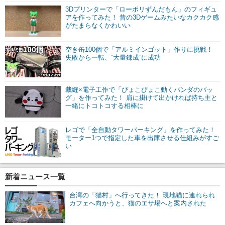
3Dプリンターで「ローポリずんだもん」のフィギュ
アを作ってみた！ 昔の3Dゲームみたいなカクカク感
がたまらなくかわいい
空き缶100個で「アルミインゴット」作りに挑戦！
失敗から一転、“大量錬成”に成功
裁縫×電子工作で「ぴょこぴょこ動くパンダのバッ
グ」を作ってみた！ 肩に掛けて出かければ持ち主と
一緒にトコトコする相棒に
レゴで「全自動タワーパーキング」を作ってみた！
モーター1つで指定した車を出庫させる仕組みがすご
い
新着ニュース一覧
台湾の「猫村」へ行ってきた！ 現地猫に連れられ
カフェへ向かうと、猫のエサ場へと案内された