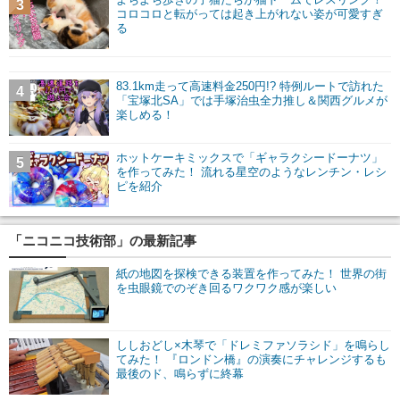
3
コロコロと転がっては起き上がれない姿が可愛すぎ
る
83.1km走って高速料金250円!? 特例ルートで訪れた
4
「宝塚北SA」では手塚治虫全力推し＆関西グルメが
楽しめる！
ホットケーキミックスで「ギャラクシードーナツ」
5
を作ってみた！ 流れる星空のようなレンチン・レシ
ピを紹介
「ニコニコ技術部」の最新記事
紙の地図を探検できる装置を作ってみた！ 世界の街
を虫眼鏡でのぞき回るワクワク感が楽しい
ししおどし×木琴で「ドレミファソラシド」を鳴らし
てみた！ 『ロンドン橋』の演奏にチャレンジするも
最後のド、鳴らずに終幕