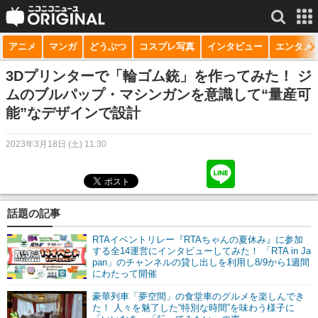
アニメ
マンガ
どうぶつ
コスプレ写真
インタビュー
エンタメ
サービス一覧
もっと見る
niconico
3Dプリンターで「輪ゴム銃」を作ってみた！ ジ
ムのブルパップ・マシンガンを意識して“量産可
動画
能”なデザインで設計
生放送
2023年3月18日 (土) 11:30
ニュース
チャンネル
話題の記事
マンガ
RTAイベントリレー『RTAちゃんの夏休み』に参加
ニコニコQ
する全14運営にインタビューしてみた！ 「RTA in Ja
pan」のチャンネルの貸し出しを利用し8/9から1週間
にわたって開催
豪華列車「夢空間」の食堂車のグルメを楽しんでき
た！ 人々を魅了した“特別な時間”を味わう様子に