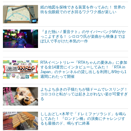
紙の地図を探検できる装置を作ってみた！ 世界の
街を虫眼鏡でのぞき回るワクワク感が楽しい
『まだ熱い / 重音テト』のサイバーパンクMVがか
っこよすぎる！ シロロウ氏が楽曲から映像までほ
ぼ1人で手がけた本気の一作
RTAイベントリレー『RTAちゃんの夏休み』に参加
する全14運営にインタビューしてみた！ 「RTA in
Japan」のチャンネルの貸し出しを利用し8/9から1
週間にわたって開催
よちよち歩きの子猫たちが猫ドームでレスリング！
コロコロと転がっては起き上がれない姿が可愛すぎ
る
ししおどし×木琴で「ドレミファソラシド」を鳴ら
してみた！ 『ロンドン橋』の演奏にチャレンジす
るも最後のド、鳴らずに終幕