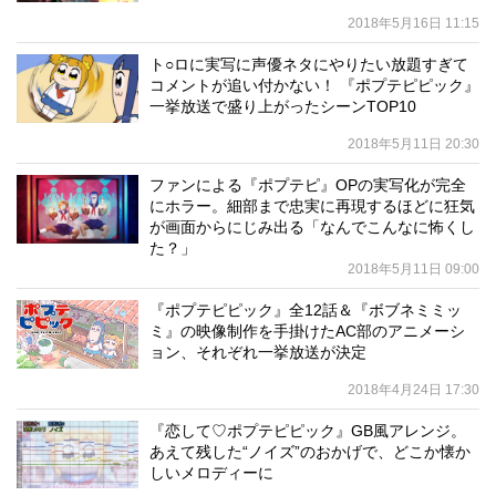
2018年5月16日 11:15
ト○ロに実写に声優ネタにやりたい放題すぎて
コメントが追い付かない！ 『ポプテピピック』
一挙放送で盛り上がったシーンTOP10
2018年5月11日 20:30
ファンによる『ポプテピ』OPの実写化が完全
にホラー。細部まで忠実に再現するほどに狂気
が画面からにじみ出る「なんでこんなに怖くし
た？」
2018年5月11日 09:00
『ポプテピピック』全12話＆『ボブネミミッ
ミ』の映像制作を手掛けたAC部のアニメーシ
ョン、それぞれ一挙放送が決定
2018年4月24日 17:30
『恋して♡ポプテピピック』GB風アレンジ。
あえて残した“ノイズ”のおかげで、どこか懐か
しいメロディーに