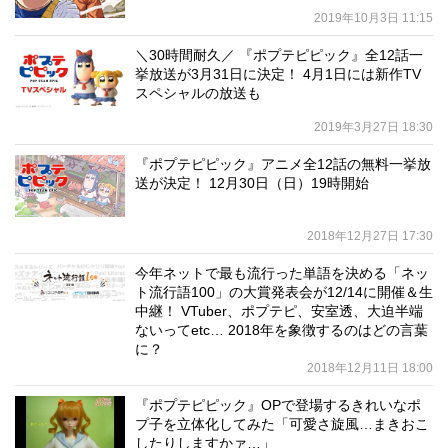
2019年10月3日 11:15
＼30時間耐久／ 『ポプテピピック』全12話一
挙放送が3月31日に決定！ 4月1日には新作TV
スペシャルの放送も
2019年3月27日 18:30
『ポプテピピック』アニメ全12話の無料一挙放
送が決定！ 12月30日（日）19時開始
2018年12月27日 17:30
今年ネットで最も流行った単語を決める「ネッ
ト流行語100」の大賞発表会が12/14に開催＆生
中継！ VTuber、ポプテピ、安室透、大迫半端
ないってetc… 2018年を象徴するのはどの言葉
に？
2018年12月11日 18:00
『ポプテピピック』OPで登場するきれいなポ
プ子を立体化してみた「可愛さ旋風…まきおこ
したりしますかァ…」