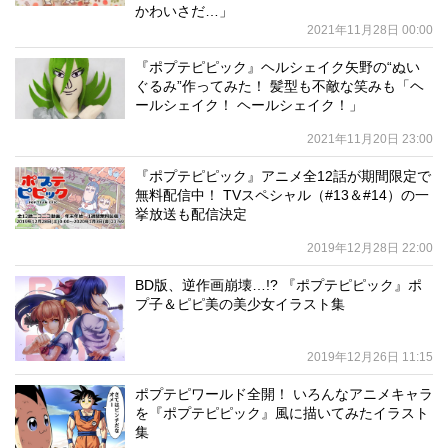
かわいさだ…」
2021年11月28日 00:00
『ポプテピピック』ヘルシェイク矢野の“ぬい
ぐるみ”作ってみた！ 髪型も不敵な笑みも「ヘ
ールシェイク！ ヘールシェイク！」
2021年11月20日 23:00
『ポプテピピック』アニメ全12話が期間限定で
無料配信中！ TVスペシャル（#13＆#14）の一
挙放送も配信決定
2019年12月28日 22:00
BD版、逆作画崩壊…!? 『ポプテピピック』ポ
プ子＆ピピ美の美少女イラスト集
2019年12月26日 11:15
ポプテピワールド全開！ いろんなアニメキャラ
を『ポプテピピック』風に描いてみたイラスト
集