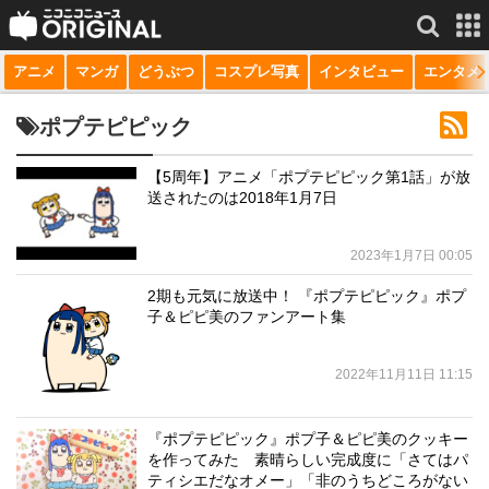
アニメ
マンガ
どうぶつ
コスプレ写真
インタビュー
エンタメ
サービス一覧
もっと見る
niconico
ポプテピピック
動画
【5周年】アニメ「ポプテピピック第1話」が放
送されたのは2018年1月7日
生放送
ニュース
2023年1月7日 00:05
チャンネル
2期も元気に放送中！ 『ポプテピピック』ポプ
子＆ピピ美のファンアート集
マンガ
2022年11月11日 11:15
ニコニコQ
『ポプテピピック』ポプ子＆ピピ美のクッキー
を作ってみた 素晴らしい完成度に「さてはパ
ティシエだなオメー」「非のうちどころがない