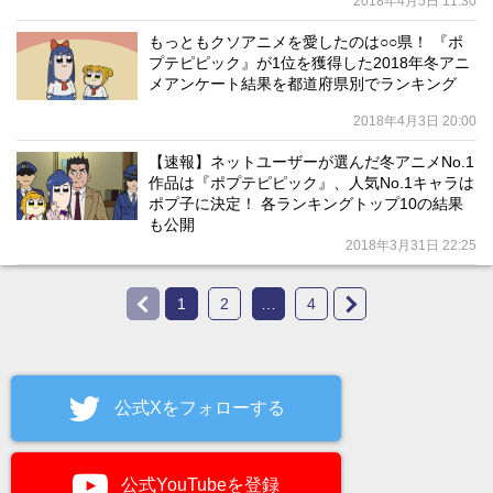
2018年4月5日 11:30
もっともクソアニメを愛したのは○○県！ 『ポ
プテピピック』が1位を獲得した2018年冬アニ
メアンケート結果を都道府県別でランキング
2018年4月3日 20:00
【速報】ネットユーザーが選んだ冬アニメNo.1
作品は『ポプテピピック』、人気No.1キャラは
ポプ子に決定！ 各ランキングトップ10の結果
も公開
2018年3月31日 22:25
1
2
…
4
公式Xをフォローする
公式YouTubeを登録