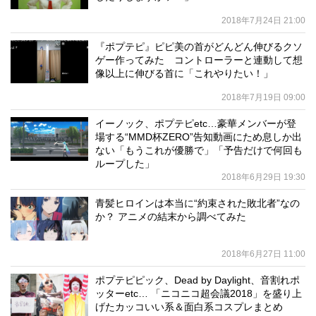
2018年7月24日 21:00
『ポプテピ』ピピ美の首がどんどん伸びるクソ
ゲー作ってみた コントローラーと連動して想
像以上に伸びる首に「これやりたい！」
2018年7月19日 09:00
イーノック、ポプテピetc…豪華メンバーが登
場する“MMD杯ZERO”告知動画にため息しか出
ない「もうこれが優勝で」「予告だけで何回も
ループした」
2018年6月29日 19:30
青髪ヒロインは本当に“約束された敗北者”なの
か？ アニメの結末から調べてみた
2018年6月27日 11:00
ポプテピピック、Dead by Daylight、音割れポ
ッターetc… 「ニコニコ超会議2018」を盛り上
げたカッコいい系＆面白系コスプレまとめ