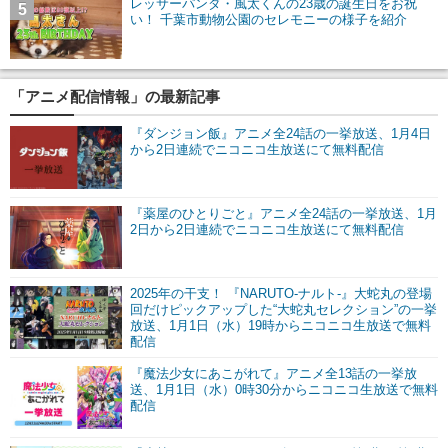
レッサーパンダ・風太くんの23歳の誕生日をお祝
5
い！ 千葉市動物公園のセレモニーの様子を紹介
「アニメ配信情報」の最新記事
『ダンジョン飯』アニメ全24話の一挙放送、1月4日
から2日連続でニコニコ生放送にて無料配信
『薬屋のひとりごと』アニメ全24話の一挙放送、1月
2日から2日連続でニコニコ生放送にて無料配信
2025年の干支！ 『NARUTO-ナルト-』大蛇丸の登場
回だけピックアップした“大蛇丸セレクション”の一挙
放送、1月1日（水）19時からニコニコ生放送で無料
配信
『魔法少女にあこがれて』アニメ全13話の一挙放
送、1月1日（水）0時30分からニコニコ生放送で無料
配信