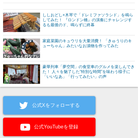
ししおどし×木琴で「ドレミファソラシド」を鳴ら
してみた！ 『ロンドン橋』の演奏にチャレンジす
るも最後のド、鳴らずに終幕
家庭菜園のキュウリを大量消費！ 「きゅうりのキ
ューちゃん」みたいなお漬物を作ってみた
豪華列車「夢空間」の食堂車のグルメを楽しんでき
た！ 人々を魅了した“特別な時間”を味わう様子に
「いいなあ」「行ってみたい」の声
公式Xをフォローする
公式YouTubeを登録