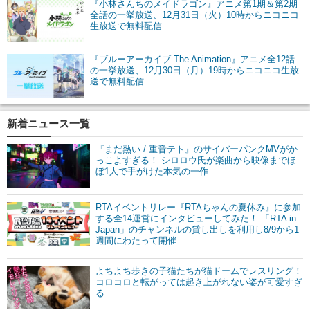
『小林さんちのメイドラゴン』アニメ第1期＆第2期
全話の一挙放送、12月31日（火）10時からニコニコ
生放送で無料配信
『ブルーアーカイブ The Animation』アニメ全12話
の一挙放送、12月30日（月）19時からニコニコ生放
送で無料配信
新着ニュース一覧
『まだ熱い / 重音テト』のサイバーパンクMVがか
っこよすぎる！ シロロウ氏が楽曲から映像までほ
ぼ1人で手がけた本気の一作
RTAイベントリレー『RTAちゃんの夏休み』に参加
する全14運営にインタビューしてみた！ 「RTA in
Japan」のチャンネルの貸し出しを利用し8/9から1
週間にわたって開催
よちよち歩きの子猫たちが猫ドームでレスリング！
コロコロと転がっては起き上がれない姿が可愛すぎ
る