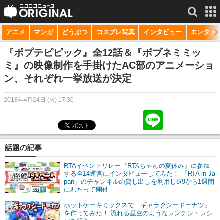
アニメ
マンガ
どうぶつ
コスプレ写真
インタビュー
エンタメ
サービス一覧
もっと見る
niconico
『ポプテピピック』全12話＆『ボブネミミッ
ミ』の映像制作を手掛けたAC部のアニメーショ
動画
ン、それぞれ一挙放送が決定
生放送
2018年4月24日 (火) 17:30
ニュース
チャンネル
話題の記事
マンガ
RTAイベントリレー『RTAちゃんの夏休み』に参加
ニコニコQ
する全14運営にインタビューしてみた！ 「RTA in Ja
pan」のチャンネルの貸し出しを利用し8/9から1週間
にわたって開催
ホットケーキミックスで「ギャラクシードーナツ」
を作ってみた！ 流れる星空のようなレンチン・レシ