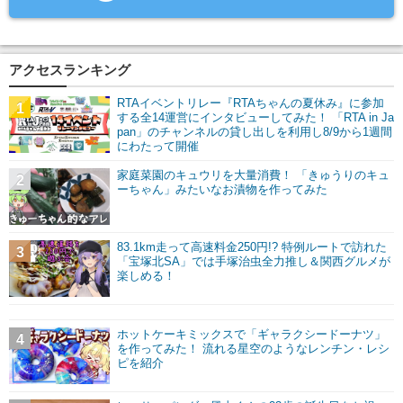
アクセスランキング
RTAイベントリレー『RTAちゃんの夏休み』に参加
1
する全14運営にインタビューしてみた！ 「RTA in Ja
pan」のチャンネルの貸し出しを利用し8/9から1週間
にわたって開催
家庭菜園のキュウリを大量消費！ 「きゅうりのキュ
2
ーちゃん」みたいなお漬物を作ってみた
83.1km走って高速料金250円!? 特例ルートで訪れた
3
「宝塚北SA」では手塚治虫全力推し＆関西グルメが
楽しめる！
ホットケーキミックスで「ギャラクシードーナツ」
4
を作ってみた！ 流れる星空のようなレンチン・レシ
ピを紹介