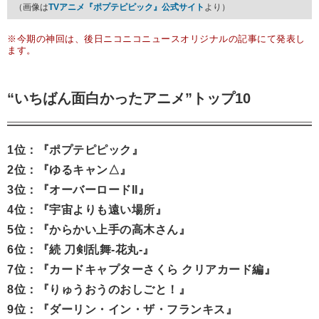
（画像は
TVアニメ『ポプテピピック』公式サイト
より）
※今期の神回は、後日ニコニコニュースオリジナルの記事にて発表し
ます。
“いちばん面白かったアニメ”トップ10
1位：『ポプテピピック』
2位：『ゆるキャン△』
3位：『オーバーロードII』
4位：『宇宙よりも遠い場所』
5位：『からかい上手の高木さん』
6位：『続 刀剣乱舞-花丸-』
7位：『カードキャプターさくら クリアカード編』
8位：『りゅうおうのおしごと！』
9位：『ダーリン・イン・ザ・フランキス』