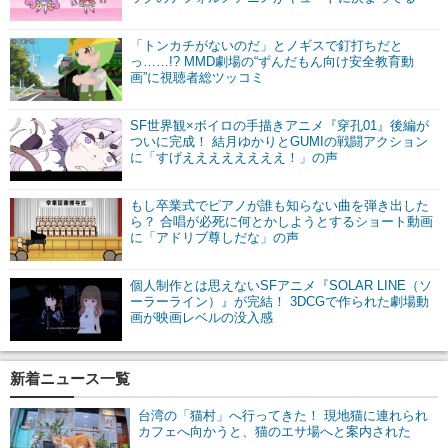
「トンカチがないのだ」とノギスで釘打ちだと
っ……!? MMD劇場の“ずんだもん向け安全教育動
画”に視聴者総ツッコミ
SF世界観×ボイロの手描きアニメ『穿孔01』後編が
ついに完成！ 結月ゆかりとGUMIの戦闘アクション
に「すげええええええええ！」の声
もし卒業式でピアノが誰も知らない曲を弾き出した
ら？ 合唱が必死に何とかしようとするショート動画
に「アドリブ尊しだな」の声
個人制作とは思えないSFアニメ『SOLAR LINE（ソ
ーラーライン）』が完結！ 3DCGで作られた劇場動
画が映画レベルの没入感
新着ニュース一覧
台湾の「猫村」へ行ってきた！ 現地猫に連れられ
カフェへ向かうと、猫のエサ場へと案内された