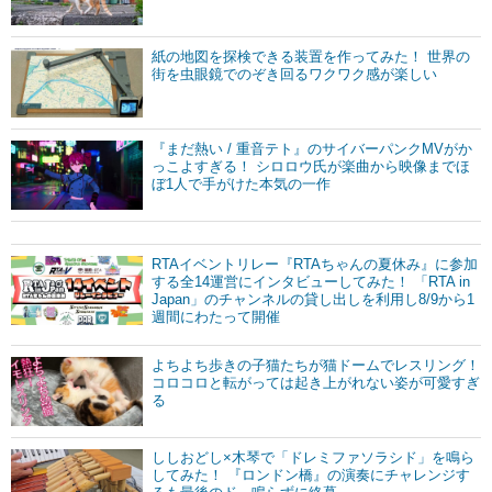
紙の地図を探検できる装置を作ってみた！ 世界の
街を虫眼鏡でのぞき回るワクワク感が楽しい
『まだ熱い / 重音テト』のサイバーパンクMVがか
っこよすぎる！ シロロウ氏が楽曲から映像までほ
ぼ1人で手がけた本気の一作
RTAイベントリレー『RTAちゃんの夏休み』に参加
する全14運営にインタビューしてみた！ 「RTA in
Japan」のチャンネルの貸し出しを利用し8/9から1
週間にわたって開催
よちよち歩きの子猫たちが猫ドームでレスリング！
コロコロと転がっては起き上がれない姿が可愛すぎ
る
ししおどし×木琴で「ドレミファソラシド」を鳴ら
してみた！ 『ロンドン橋』の演奏にチャレンジす