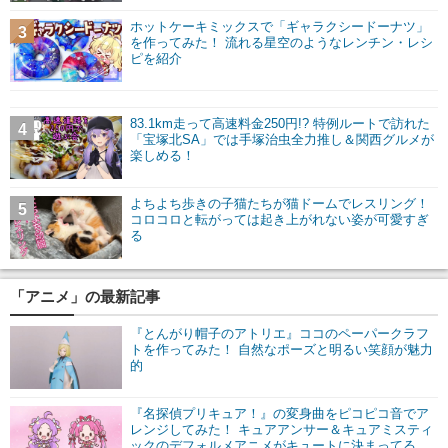
ホットケーキミックスで「ギャラクシードーナツ」
3
を作ってみた！ 流れる星空のようなレンチン・レシ
ピを紹介
83.1km走って高速料金250円!? 特例ルートで訪れた
4
「宝塚北SA」では手塚治虫全力推し＆関西グルメが
楽しめる！
よちよち歩きの子猫たちが猫ドームでレスリング！
5
コロコロと転がっては起き上がれない姿が可愛すぎ
る
「アニメ」の最新記事
『とんがり帽子のアトリエ』ココのペーパークラフ
トを作ってみた！ 自然なポーズと明るい笑顔が魅力
的
『名探偵プリキュア！』の変身曲をピコピコ音でア
レンジしてみた！ キュアアンサー＆キュアミスティ
ックのデフォルメアニメがキュートに決まってる