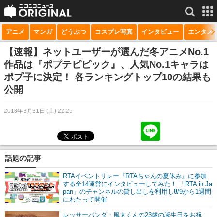
アニメ
マンガ
どうぶつ
コスプレ写真
インタビュー
エンタメ
サービス一覧
もっと見る
niconico
【速報】ネットユーザーが選んだ冬アニメNo.1
作品は『ポプテピピック』、人気No.1キャラは
動画
ポプ子に決定！ 各ランキングトップ10の結果も
公開
生放送
ニュース
2018年3月31日 (土) 22:25
チャンネル
マンガ
話題の記事
ニコニコQ
RTAイベントリレー『RTAちゃんの夏休み』に参加
する全14運営にインタビューしてみた！ 「RTA in Ja
pan」のチャンネルの貸し出しを利用し8/9から1週間
にわたって開催
レッサーパンダ・風太くんの23歳の誕生日をお祝