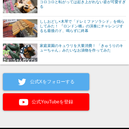
コロコロと転がっては起き上がれない姿が可愛すぎ
る
ししおどし×木琴で「ドレミファソラシド」を鳴ら
してみた！ 『ロンドン橋』の演奏にチャレンジす
るも最後のド、鳴らずに終幕
家庭菜園のキュウリを大量消費！ 「きゅうりのキ
ューちゃん」みたいなお漬物を作ってみた
公式Xをフォローする
公式YouTubeを登録