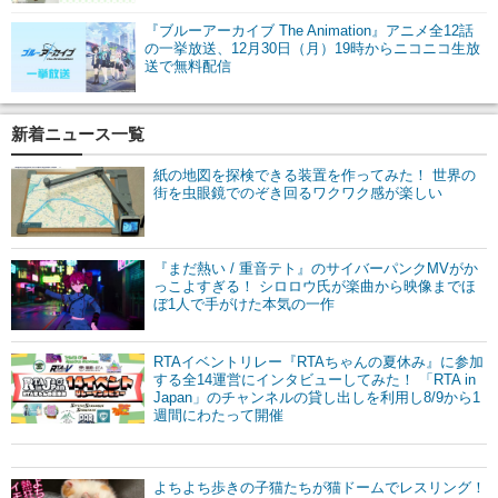
『ブルーアーカイブ The Animation』アニメ全12話
の一挙放送、12月30日（月）19時からニコニコ生放
送で無料配信
新着ニュース一覧
紙の地図を探検できる装置を作ってみた！ 世界の
街を虫眼鏡でのぞき回るワクワク感が楽しい
『まだ熱い / 重音テト』のサイバーパンクMVがか
っこよすぎる！ シロロウ氏が楽曲から映像までほ
ぼ1人で手がけた本気の一作
RTAイベントリレー『RTAちゃんの夏休み』に参加
する全14運営にインタビューしてみた！ 「RTA in
Japan」のチャンネルの貸し出しを利用し8/9から1
週間にわたって開催
よちよち歩きの子猫たちが猫ドームでレスリング！