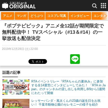
アニメ
マンガ
どうぶつ
コスプレ写真
インタビュー
エンタメ
サービス一覧
もっと見る
niconico
『ポプテピピック』アニメ全12話が期間限定で
無料配信中！ TVスペシャル（#13＆#14）の一
動画
挙放送も配信決定
生放送
2019年12月28日 (土) 22:00
ニュース
チャンネル
話題の記事
マンガ
RTAイベントリレー『RTAちゃんの夏休み』に参加
ニコニコQ
する全14運営にインタビューしてみた！ 「RTA in Ja
pan」のチャンネルの貸し出しを利用し8/9から1週間
にわたって開催
レッサーパンダ・風太くんの23歳の誕生日をお祝
い！ 千葉市動物公園のセレモニーの様子を紹介