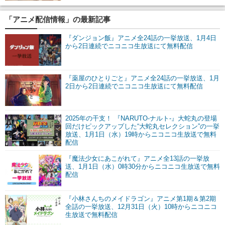
「アニメ配信情報」の最新記事
『ダンジョン飯』アニメ全24話の一挙放送、1月4日
から2日連続でニコニコ生放送にて無料配信
『薬屋のひとりごと』アニメ全24話の一挙放送、1月
2日から2日連続でニコニコ生放送にて無料配信
2025年の干支！ 『NARUTO-ナルト-』大蛇丸の登場
回だけピックアップした“大蛇丸セレクション”の一挙
放送、1月1日（水）19時からニコニコ生放送で無料
配信
『魔法少女にあこがれて』アニメ全13話の一挙放
送、1月1日（水）0時30分からニコニコ生放送で無料
配信
『小林さんちのメイドラゴン』アニメ第1期＆第2期
全話の一挙放送、12月31日（火）10時からニコニコ
生放送で無料配信