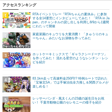
アクセスランキング
RTAイベントリレー『RTAちゃんの夏休み』に参加
1
する全14運営にインタビューしてみた！ 「RTA in Ja
pan」のチャンネルの貸し出しを利用し8/9から1週間
にわたって開催
家庭菜園のキュウリを大量消費！ 「きゅうりのキュ
2
ーちゃん」みたいなお漬物を作ってみた
ホットケーキミックスで「ギャラクシードーナツ」
3
を作ってみた！ 流れる星空のようなレンチン・レシ
ピを紹介
83.1km走って高速料金250円!? 特例ルートで訪れた
4
「宝塚北SA」では手塚治虫全力推し＆関西グルメが
楽しめる！
レッサーパンダ・風太くんの23歳の誕生日をお祝
5
い！ 千葉市動物公園のセレモニーの様子を紹介