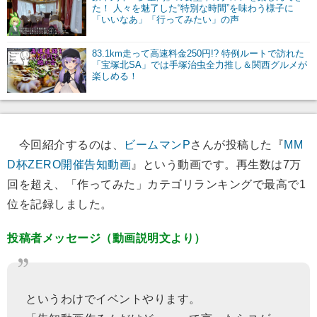
た！ 人々を魅了した“特別な時間”を味わう様子に
「いいなあ」「行ってみたい」の声
83.1km走って高速料金250円!? 特例ルートで訪れた
「宝塚北SA」では手塚治虫全力推し＆関西グルメが
楽しめる！
今回紹介するのは、
ビームマンP
さんが投稿した『
MM
D杯ZERO開催告知動画
』という動画です。再生数は7万
回を超え、「作ってみた」カテゴリランキングで最高で1
位を記録しました。
投稿者メッセージ（動画説明文より）
というわけでイベントやります。