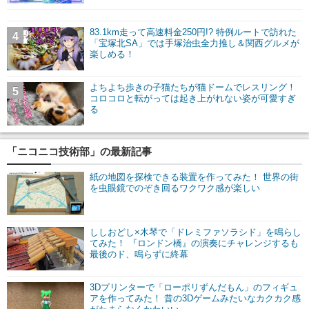
83.1km走って高速料金250円!? 特例ルートで訪れた
4
「宝塚北SA」では手塚治虫全力推し＆関西グルメが
楽しめる！
よちよち歩きの子猫たちが猫ドームでレスリング！
5
コロコロと転がっては起き上がれない姿が可愛すぎ
る
「ニコニコ技術部」の最新記事
紙の地図を探検できる装置を作ってみた！ 世界の街
を虫眼鏡でのぞき回るワクワク感が楽しい
ししおどし×木琴で「ドレミファソラシド」を鳴らし
てみた！ 『ロンドン橋』の演奏にチャレンジするも
最後のド、鳴らずに終幕
3Dプリンターで「ローポリずんだもん」のフィギュ
アを作ってみた！ 昔の3Dゲームみたいなカクカク感