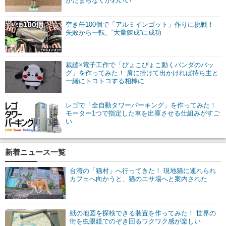
がたまらなくかわいい
空き缶100個で「アルミインゴット」作りに挑戦！
失敗から一転、“大量錬成”に成功
裁縫×電子工作で「ぴょこぴょこ動くパンダのバッ
グ」を作ってみた！ 肩に掛けて出かければ持ち主と
一緒にトコトコする相棒に
レゴで「全自動タワーパーキング」を作ってみた！
モーター1つで指定した車を出庫させる仕組みがすご
い
新着ニュース一覧
台湾の「猫村」へ行ってきた！ 現地猫に連れられ
カフェへ向かうと、猫のエサ場へと案内された
紙の地図を探検できる装置を作ってみた！ 世界の
街を虫眼鏡でのぞき回るワクワク感が楽しい