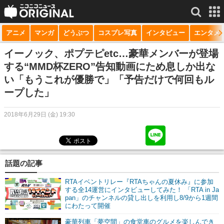
アニメ
マンガ
どうぶつ
コスプレ写真
インタビュー
エンタメ
サービス一覧
もっと見る
niconico
イーノック、ポプテピetc…豪華メンバーが登場
する“MMD杯ZERO”告知動画にため息しか出な
動画
い「もうこれが優勝で」「予告だけで何回もル
ープした」
生放送
ニュース
2018年6月29日 (金) 19:30
チャンネル
マンガ
話題の記事
ニコニコQ
RTAイベントリレー『RTAちゃんの夏休み』に参加
する全14運営にインタビューしてみた！ 「RTA in Ja
pan」のチャンネルの貸し出しを利用し8/9から1週間
にわたって開催
豪華列車「夢空間」の食堂車のグルメを楽しんでき