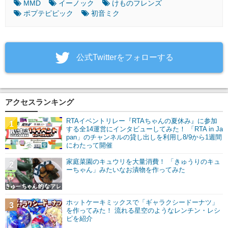
MMD
イーノック
けものフレンズ
ポプテピピック
初音ミク
‎公式Twitterをフォローする
アクセスランキング
RTAイベントリレー『RTAちゃんの夏休み』に参加
1
する全14運営にインタビューしてみた！ 「RTA in Ja
pan」のチャンネルの貸し出しを利用し8/9から1週間
にわたって開催
家庭菜園のキュウリを大量消費！ 「きゅうりのキュ
2
ーちゃん」みたいなお漬物を作ってみた
ホットケーキミックスで「ギャラクシードーナツ」
3
を作ってみた！ 流れる星空のようなレンチン・レシ
ピを紹介