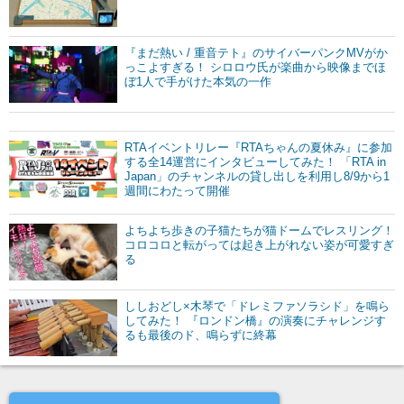
『まだ熱い / 重音テト』のサイバーパンクMVがか
っこよすぎる！ シロロウ氏が楽曲から映像までほ
ぼ1人で手がけた本気の一作
RTAイベントリレー『RTAちゃんの夏休み』に参加
する全14運営にインタビューしてみた！ 「RTA in
Japan」のチャンネルの貸し出しを利用し8/9から1
週間にわたって開催
よちよち歩きの子猫たちが猫ドームでレスリング！
コロコロと転がっては起き上がれない姿が可愛すぎ
る
ししおどし×木琴で「ドレミファソラシド」を鳴ら
してみた！ 『ロンドン橋』の演奏にチャレンジす
るも最後のド、鳴らずに終幕