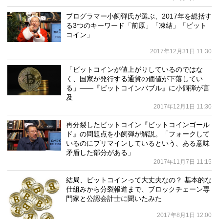
プログラマー小飼弾氏が選ぶ、2017年を総括す
る3つのキーワード「前原」「凍結」「ビット
コイン」
2017年12月31日 11:30
「ビットコインが値上がりしているのではな
く、国家が発行する通貨の価値が下落してい
る」――『ビットコインバブル』に小飼弾が言
及
2017年12月1日 11:30
再分裂したビットコイン『ビットコインゴール
ド』の問題点を小飼弾が解説。「フォークして
いるのにプリマインしているという、ある意味
矛盾した部分がある」
2017年11月7日 11:15
結局、ビットコインって大丈夫なの？ 基本的な
仕組みから分裂報道まで、ブロックチェーン専
門家と公認会計士に聞いたみた
2017年8月1日 12:00