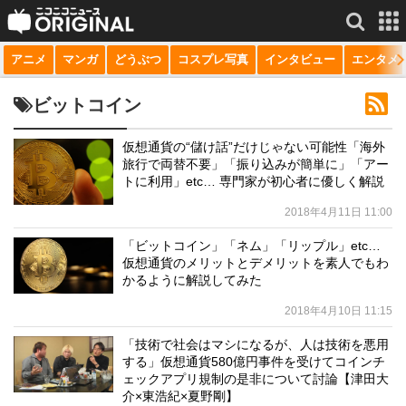
アニメ
マンガ
どうぶつ
コスプレ写真
インタビュー
エンタメ
サービス一覧
もっと見る
niconico
ビットコイン
動画
仮想通貨の“儲け話”だけじゃない可能性「海外
旅行で両替不要」「振り込みが簡単に」「アー
生放送
トに利用」etc… 専門家が初心者に優しく解説
ニュース
2018年4月11日 11:00
チャンネル
「ビットコイン」「ネム」「リップル」etc…
仮想通貨のメリットとデメリットを素人でもわ
マンガ
かるように解説してみた
2018年4月10日 11:15
ニコニコQ
「技術で社会はマシになるが、人は技術を悪用
する」仮想通貨580億円事件を受けてコインチ
ェックアプリ規制の是非について討論【津田大
介×東浩紀×夏野剛】