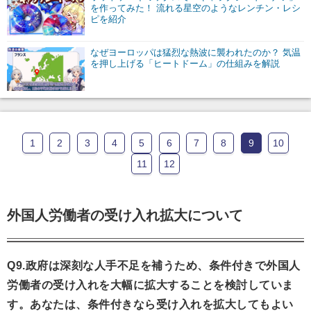
を作ってみた！ 流れる星空のようなレンチン・レシ
ピを紹介
なぜヨーロッパは猛烈な熱波に襲われたのか？ 気温
を押し上げる「ヒートドーム」の仕組みを解説
1
2
3
4
5
6
7
8
9
10
11
12
外国人労働者の受け入れ拡大について
Q9.政府は深刻な人手不足を補うため、条件付きで外国人
労働者の受け入れを大幅に拡大することを検討していま
す。あなたは、条件付きなら受け入れを拡大してもよい