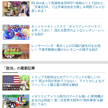
83.1km走って高速料金250円!? 特例ルートで訪れた
3
「宝塚北SA」では手塚治虫全力推し＆関西グルメが
楽しめる！
ホットケーキミックスで「ギャラクシードーナツ」
4
を作ってみた！ 流れる星空のようなレンチン・レシ
ピを紹介
レッサーパンダ・風太くんの23歳の誕生日をお祝
5
い！ 千葉市動物公園のセレモニーの様子を紹介
「政治」の最新記事
トランプ大統領はなぜグリーンランドが欲しいの
か？ 実は今回が初めてではない、アメリカによるグ
リーンランド購入案の歴史を解説
イギリスとアメリカ両方のマークを描いた軍用機が
あるのは何故？ 第二次世界大戦中の“例外事情”を解
説してみた