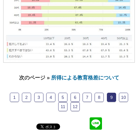
次のページ »
所得による教育格差について
1
2
3
4
5
6
7
8
9
10
11
12