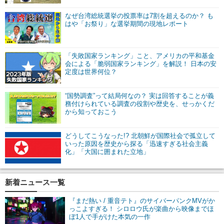
なぜ台湾総統選挙の投票率は7割を超えるのか？ も
はや「お祭り」な選挙期間の現地レポート
「失敗国家ランキング」こと、アメリカの平和基金
会による「脆弱国家ランキング」を解説！ 日本の安
定度は世界何位？
“国勢調査”って結局何なの？ 実は回答することが義
務付けられている調査の役割や歴史を、せっかくだ
から知っておこう
どうしてこうなった!? 北朝鮮が国際社会で孤立して
いった原因を歴史から探る「迅速すぎる社会主義
化」「大国に囲まれた立地」
新着ニュース一覧
『まだ熱い / 重音テト』のサイバーパンクMVがか
っこよすぎる！ シロロウ氏が楽曲から映像までほ
ぼ1人で手がけた本気の一作