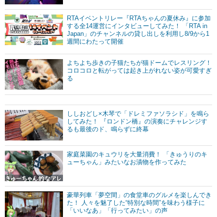
RTAイベントリレー『RTAちゃんの夏休み』に参加
する全14運営にインタビューしてみた！ 「RTA in
Japan」のチャンネルの貸し出しを利用し8/9から1
週間にわたって開催
よちよち歩きの子猫たちが猫ドームでレスリング！
コロコロと転がっては起き上がれない姿が可愛すぎ
る
ししおどし×木琴で「ドレミファソラシド」を鳴ら
してみた！ 『ロンドン橋』の演奏にチャレンジす
るも最後のド、鳴らずに終幕
家庭菜園のキュウリを大量消費！ 「きゅうりのキ
ューちゃん」みたいなお漬物を作ってみた
豪華列車「夢空間」の食堂車のグルメを楽しんでき
た！ 人々を魅了した“特別な時間”を味わう様子に
「いいなあ」「行ってみたい」の声