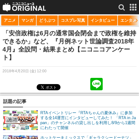
アニメ
マンガ
どうぶつ
コスプレ写真
インタビュー
エンタメ
サービス一覧
もっと見る
niconico
「安倍政権は6月の通常国会閉会まで政権を維持
できるか」など、『月例ネット世論調査2018年
動画
4月』全設問・結果まとめ【ニコニコアンケー
ト】
生放送
ニュース
2018年4月20日 (金) 12:00
チャンネル
マンガ
話題の記事
ニコニコQ
RTAイベントリレー『RTAちゃんの夏休み』に参加
する全14運営にインタビューしてみた！ 「RTA in Ja
pan」のチャンネルの貸し出しを利用し8/9から1週間
にわたって開催
ホットケーキミックスで「ギャラクシードーナツ」