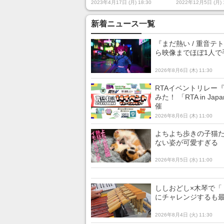
の役割や歴史を、せっか
探る「迅速す
2023年4月17日 (月) 18:30
2022年12月5日 (月) 
くだから知っておこう
義化」「大国
立地」
新着ニュース一覧
『まだ熱い / 重音
ら映像までほぼ1人で
2026年8月6日 (木) 11:30
RTAイベントリレー
みた！ 「RTA in 
催
2026年8月6日 (木) 11:00
よちよち歩きの子猫た
ない姿が可愛すぎる
2026年8月5日 (水) 11:00
ししおどし×木琴で「
にチャレンジするも
2026年8月4日 (火) 11:30