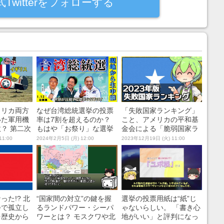
式Twitterをフォローする
メリカ両方
なぜ台湾総統選挙の投票
「失敗国家ランキング」
いた軍用機
率は7割を超えるのか？
こと、アメリカの平和基
？ 第二次
もはや「お祭り」な選挙
金会による「脆弱国家ラ
例外事
期間の現地レポート
ンキング」を解説！ 日本
11:00
2024年2月5日 (月) 12:00
2023年12月19日 (火) 11:00
みた
の安定度は世界何位？
た!? 北
“国家間の対立”の鍵を握
選挙の投票用紙は“紙”じ
会で孤立し
るランドパワー・シーパ
ゃないらしい。 「書き心
を歴史から
ワーとは？ モスクワや北
地がいい」と評判になっ