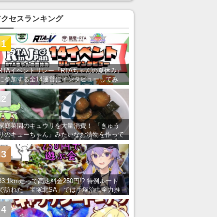
アクセスランキング
1
RTAイベントリレー『RTAちゃんの夏休み』
に参加する全14運営にインタビューしてみ
た！ 「RTA in Japan」のチャンネルの貸し
出しを利用し8/9から1週間にわたって開催
2
家庭菜園のキュウリを大量消費！ 「きゅう
りのキューちゃん」みたいなお漬物を作って
みた
3
83.1km走って高速料金250円!? 特例ルート
で訪れた「宝塚北SA」では手塚治虫全力推
し＆関西グルメが楽しめる！
4