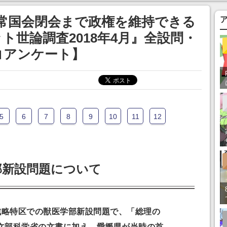
常国会閉会まで政権を維持できる
ト世論調査2018年4月』全設問・
コアンケート】
5
6
7
8
9
10
11
12
部新設問題について
家戦略特区での獣医学部新設問題で、「総理の
文部科学省の文書に加え、愛媛県が当時の首