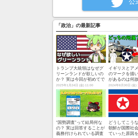
‎公
「政治」の最新記事
トランプ大統領はなぜグ
イギリスとア
リーンランドが欲しいの
のマークを描
か？ 実は今回が初めてで
があるのは何故
はない、アメリカによる
世界大戦中の“
2025年1月24日 (金) 11:00
2024年8月30日 (金) 
グリーンランド購入案の
情”を解説して
歴史を解説
“国勢調査”って結局何な
どうしてこうなっ
の？ 実は回答することが
朝鮮が国際社
義務付けられている調査
ていった原因