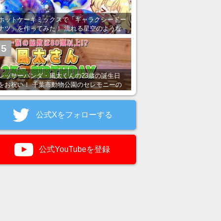
ホットケーキミックスで「ギャラクシードー
ナツ」を作ってみた！ 流れる星空のような
レンチン・レシピを紹介
5
レッサーパンダ・風太くんの23歳の誕生日
をお祝い！ 千葉市動物公園のセレモニーの
様子を紹介
公式Xをフォローする
公式YouTubeを登録