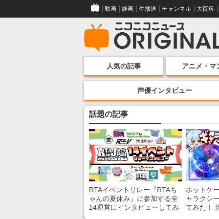
動画
静画
生放送
チャンネル
大百科
人気の記事
アニメ・マ
声優インタビュー
話題の記事
RTAイベントリレー『RTAち
ホットケ
ゃんの夏休み』に参加する全
ャラクシ
14運営にインタビューしてみ
てみた！ 
た！ 「RTA in Japan」のチャ
レンチン