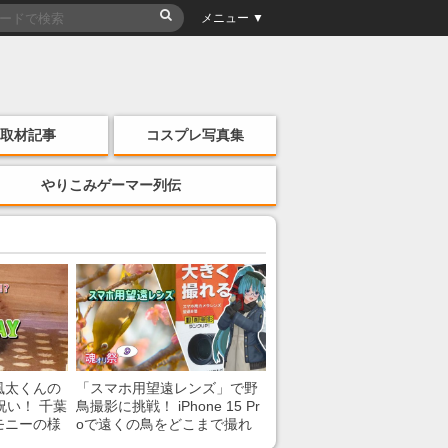
メニュー ▼
取材記事
コスプレ写真集
やりこみゲーマー列伝
風太くんの
「スマホ用望遠レンズ」で野
祝い！ 千葉
鳥撮影に挑戦！ iPhone 15 Pr
モニーの様
oで遠くの鳥をどこまで撮れ
る？