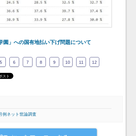
学園」への国有地払い下げ問題について
5
6
7
8
9
10
11
12
月例ネット世論調査