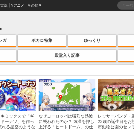
実況
Nアニメ
その他▼
ンガ
ボカロ特集
ゆっくり
殿堂入り記事
ーキミックスで「ギ
なぜヨーロッパは猛烈な熱波
レッサーパンダ・
ードーナツ」を作っ
に襲われたのか？ 気温を押し
23歳の誕生日をお
流れる星空のような
上げる「ヒートドーム」の仕
市動物公園のセレ
・レシピを紹介
組みを解説
子を紹介