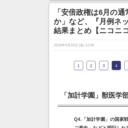
ンネルの貸し出しを利用し8/9
から1週間にわたって開催
「安倍政権は6月の通
か」など、『月例ネッ
結果まとめ【ニコニ
2018年4月20日 (金) 12:00
1
2
3
4
「加計学園」獣医学
Q4.「加計学園」の国
ご意向」などと明記した