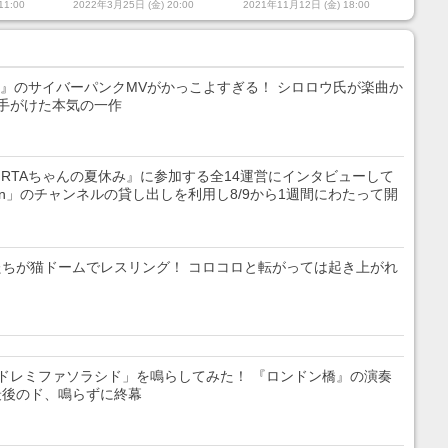
ぎる社会主
京を例に「統治」や「支
た“ユポ紙”製法の秘密を
11:00
2022年3月25日 (金) 20:00
2021年11月12日 (金) 18:00
に囲まれた
配」について地政学的に
解説してみた
考察
テト』のサイバーパンクMVがかっこよすぎる！ シロロウ氏が楽曲か
手がけた本気の一作
『RTAちゃんの夏休み』に参加する全14運営にインタビューして
Japan」のチャンネルの貸し出しを利用し8/9から1週間にわたって開
ちが猫ドームでレスリング！ コロコロと転がっては起き上がれ
ドレミファソラシド」を鳴らしてみた！ 『ロンドン橋』の演奏
最後のド、鳴らずに終幕