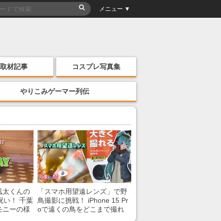
メニュー ▼
取材記事
コスプレ写真集
やりこみゲーマー列伝
風太くんの
「スマホ用望遠レンズ」で野
祝い！ 千葉
鳥撮影に挑戦！ iPhone 15 Pr
モニーの様
oで遠くの鳥をどこまで撮れ
る？