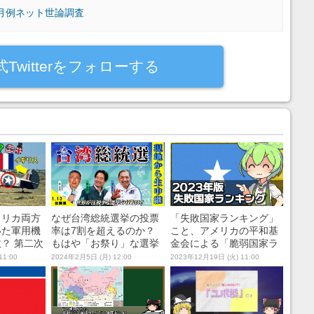
月例ネット世論調査
式Twitterをフォローする
メリカ両方
なぜ台湾総統選挙の投票
「失敗国家ランキング」
いた軍用機
率は7割を超えるのか？
こと、アメリカの平和基
？ 第二次
もはや「お祭り」な選挙
金会による「脆弱国家ラ
例外事
期間の現地レポート
ンキング」を解説！ 日本
11:00
2024年2月5日 (月) 12:00
2023年12月19日 (火) 11:00
みた
の安定度は世界何位？