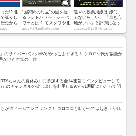
た!? 北
“国家間の対立”の鍵を握
選挙の投票用紙は“紙”じ
会で孤立し
るランドパワー・シーパ
ゃないらしい。 「書き心
を歴史から
ワーとは？ モスクワや北
地がいい」と評判になっ
ぎる社会主
京を例に「統治」や「支
た“ユポ紙”製法の秘密を
11:00
2022年3月25日 (金) 20:00
2021年11月12日 (金) 18:00
に囲まれた
配」について地政学的に
解説してみた
考察
テト』のサイバーパンクMVがかっこよすぎる！ シロロウ氏が楽曲か
手がけた本気の一作
『RTAちゃんの夏休み』に参加する全14運営にインタビューして
Japan」のチャンネルの貸し出しを利用し8/9から1週間にわたって開
ちが猫ドームでレスリング！ コロコロと転がっては起き上がれ