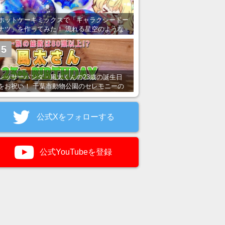
ホットケーキミックスで「ギャラクシードー
ナツ」を作ってみた！ 流れる星空のような
レンチン・レシピを紹介
5
レッサーパンダ・風太くんの23歳の誕生日
をお祝い！ 千葉市動物公園のセレモニーの
様子を紹介
公式Xをフォローする
公式YouTubeを登録