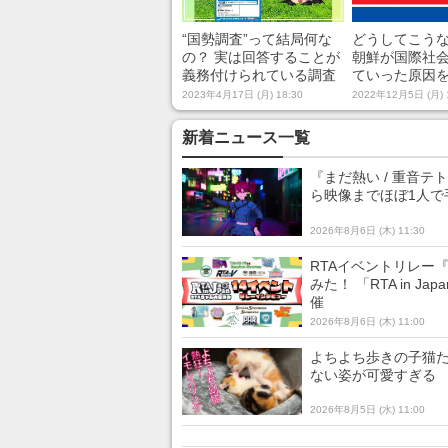
“国勢調査”って結局何な
どうしてこうなっ
の？ 実は回答することが
朝鮮が国際社
義務付けられている調査
ていった原因
の役割や歴史を、せっか
探る「迅速す
2023年4月17日 (月) 18:30
2022年12月5日 (月) 
くだから知っておこう
義化」「大国
立地」
新着ニュース一覧
『まだ熱い / 重音
ら映像までほぼ1人で
2026年8月6日 (木) 11:30
RTAイベントリレー
みた！ 「RTA in 
催
2026年8月6日 (木) 11:00
よちよち歩きの子猫た
ない姿が可愛すぎる
2026年8月5日 (水) 11:00