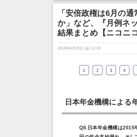
ンネルの貸し出しを利用し8/9
から1週間にわたって開催
「安倍政権は6月の通
か」など、『月例ネッ
結果まとめ【ニコニ
2018年4月20日 (金) 12:00
1
2
3
4
日本年金機構による
Q8.日本年金機構は201
円の年金支給漏れ、そし