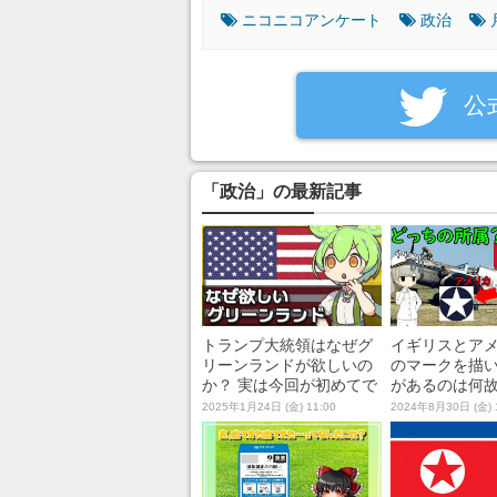
ニコニコアンケート
政治
‎公
「政治」の最新記事
トランプ大統領はなぜグ
イギリスとア
リーンランドが欲しいの
のマークを描
か？ 実は今回が初めてで
があるのは何故
はない、アメリカによる
世界大戦中の“
2025年1月24日 (金) 11:00
2024年8月30日 (金) 
グリーンランド購入案の
情”を解説して
歴史を解説