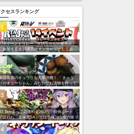
アクセスランキング
1
RTAイベントリレー『RTAちゃんの夏休み』
に参加する全14運営にインタビューしてみ
た！ 「RTA in Japan」のチャンネルの貸し
出しを利用し8/9から1週間にわたって開催
2
家庭菜園のキュウリを大量消費！ 「きゅう
りのキューちゃん」みたいなお漬物を作って
みた
3
83.1km走って高速料金250円!? 特例ルート
で訪れた「宝塚北SA」では手塚治虫全力推
し＆関西グルメが楽しめる！
4