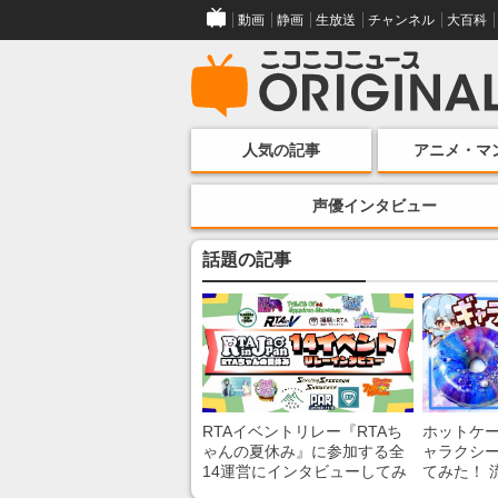
動画
静画
生放送
チャンネル
大百科
人気の記事
アニメ・マ
声優インタビュー
話題の記事
RTAイベントリレー『RTAち
ホットケ
ゃんの夏休み』に参加する全
ャラクシ
14運営にインタビューしてみ
てみた！ 
た！ 「RTA in Japan」のチャ
レンチン