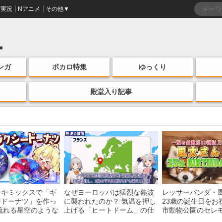
実況
Nアニメ
その他▼
ンガ
ボカロ特集
ゆっくり
殿堂入り記事
ーキミックスで「ギ
なぜヨーロッパは猛烈な熱波
レッサーパンダ・
ードーナツ」を作っ
に襲われたのか？ 気温を押し
23歳の誕生日をお
流れる星空のような
上げる「ヒートドーム」の仕
市動物公園のセレ
・レシピを紹介
組みを解説
子を紹介