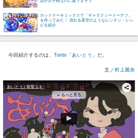
品がお手軽なのに超うまそう
ホットケーキミックスで「ギャラクシードーナツ」
を作ってみた！ 流れる星空のようなレンチン・レシ
ピを紹介
今回紹介するのは、
Tonbi
「
あいとう
」だ。
文／
村上麗奈