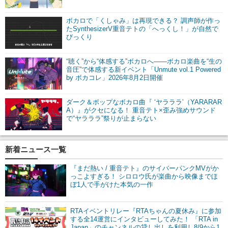
ボカロで「くしゃみ」は再現できる？ 調声師が作っ
たSynthesizerV重音テトの「へっくし！」が自然で
びっくり
“聴く”から“体感する”ボカロへ――ボカロ楽曲を“生の
音圧”で体感する新イベント「Unmute vol.1 Powered
by ボカコレ」2026年8月2日開催
ダーク＆ポップなボカロ曲『 ‘ヤラララ’（YARARAR
A）』がクセになる！ 重音テト×歪み強めサウンド
で“ヤラララ”祭りが止まらない
新着ニュース一覧
『まだ熱い / 重音テト』のサイバーパンクMVがか
っこよすぎる！ シロロウ氏が楽曲から映像までほ
ぼ1人で手がけた本気の一作
RTAイベントリレー『RTAちゃんの夏休み』に参加
する全14運営にインタビューしてみた！ 「RTA in
Japan」のチャンネルの貸し出しを利用し8/9から1