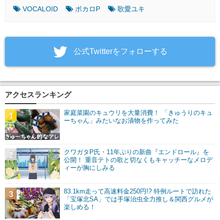
VOCALOID
ボカロP
歌愛ユキ
‎公式Twitterをフォローする
アクセスランキング
家庭菜園のキュウリを大量消費！ 「きゅうりのキュ
1
ーちゃん」みたいなお漬物を作ってみた
クワガタP氏・11年ぶりの新曲『エンドロール』を
2
公開！ 重音テトの歌と切なくもキャッチーなメロデ
ィーが胸にしみる
83.1km走って高速料金250円!? 特例ルートで訪れた
3
「宝塚北SA」では手塚治虫全力推し＆関西グルメが
楽しめる！