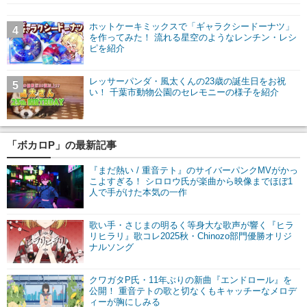
ホットケーキミックスで「ギャラクシードーナツ」
4
を作ってみた！ 流れる星空のようなレンチン・レシ
ピを紹介
レッサーパンダ・風太くんの23歳の誕生日をお祝
5
い！ 千葉市動物公園のセレモニーの様子を紹介
「ボカロP」の最新記事
『まだ熱い / 重音テト』のサイバーパンクMVがかっ
こよすぎる！ シロロウ氏が楽曲から映像までほぼ1
人で手がけた本気の一作
歌い手・さじまの明るく等身大な歌声が響く『ヒラ
リヒラリ』歌コレ2025秋・Chinozo部門優勝オリジ
ナルソング
クワガタP氏・11年ぶりの新曲『エンドロール』を
公開！ 重音テトの歌と切なくもキャッチーなメロデ
ィーが胸にしみる