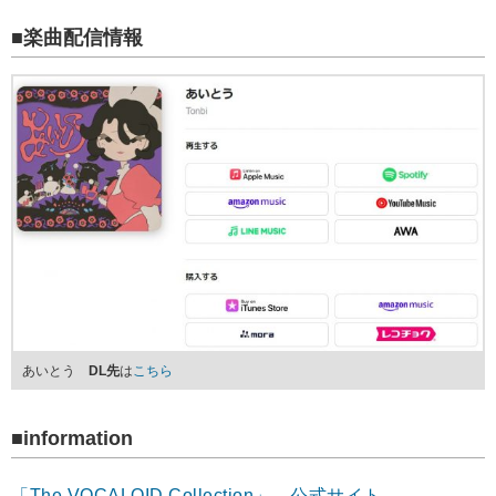
■楽曲配信情報
あいとう
DL先
は
こちら
■information
「The VOCALOID Collection」 公式サイト