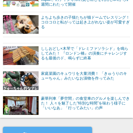
週間にわたって開催
よちよち歩きの子猫たちが猫ドームでレスリング！
コロコロと転がっては起き上がれない姿が可愛すぎ
る
ししおどし×木琴で「ドレミファソラシド」を鳴ら
してみた！ 『ロンドン橋』の演奏にチャレンジす
るも最後のド、鳴らずに終幕
家庭菜園のキュウリを大量消費！ 「きゅうりのキ
ューちゃん」みたいなお漬物を作ってみた
豪華列車「夢空間」の食堂車のグルメを楽しんでき
た！ 人々を魅了した“特別な時間”を味わう様子に
「いいなあ」「行ってみたい」の声