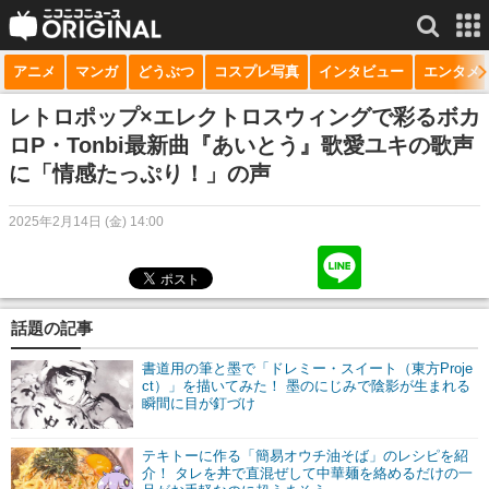
アニメ
マンガ
どうぶつ
コスプレ写真
インタビュー
エンタメ
サービス一覧
もっと見る
niconico
レトロポップ×エレクトロスウィングで彩るボカ
ロP・Tonbi最新曲『あいとう』歌愛ユキの歌声
動画
に「情感たっぷり！」の声
生放送
2025年2月14日 (金) 14:00
ニュース
チャンネル
話題の記事
マンガ
書道用の筆と墨で「ドレミー・スイート（東方Proje
ニコニコQ
ct）」を描いてみた！ 墨のにじみで陰影が生まれる
瞬間に目が釘づけ
テキトーに作る「簡易オウチ油そば」のレシピを紹
介！ タレを丼で直混ぜして中華麺を絡めるだけの一