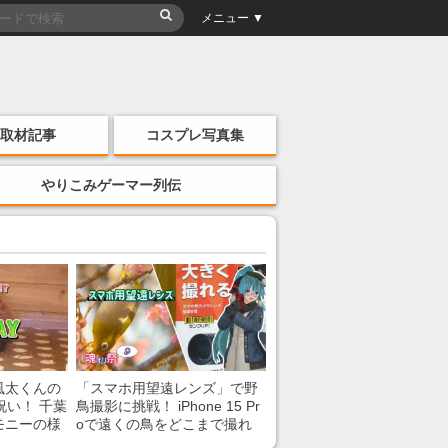
メニュー ▼
取材記事
コスプレ写真集
やりこみゲーマー列伝
風太くんの
「スマホ用望遠レンズ」で野
祝い！ 千葉
鳥撮影に挑戦！ iPhone 15 Pr
モニーの様
oで遠くの鳥をどこまで撮れ
る？