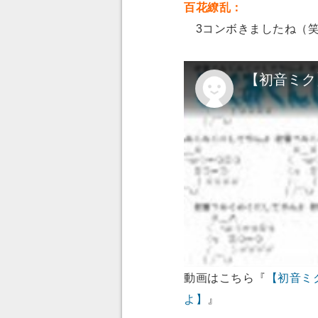
百花繚乱：
3コンボきましたね（
動画はこちら『
【初音ミ
よ】
』