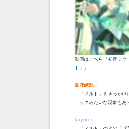
動画はこちら『
初音ミク
ト」
』
百花繚乱：
「メルト」をきっかけに
ョックみたいな現象もあ
koyori：
「メルト」の次の「
ブ