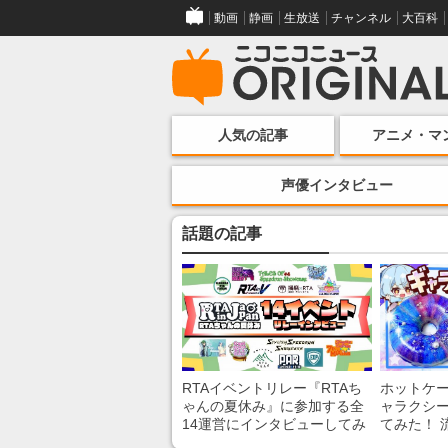
動画
静画
生放送
チャンネル
大百科
人気の記事
アニメ・マ
声優インタビュー
話題の記事
RTAイベントリレー『RTAち
ホットケ
ゃんの夏休み』に参加する全
ャラクシ
14運営にインタビューしてみ
てみた！ 
た！ 「RTA in Japan」のチャ
レンチン