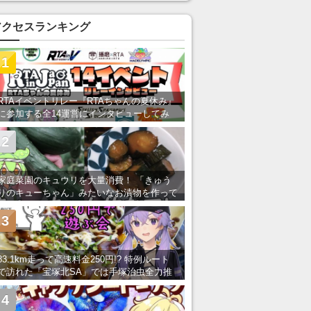
アクセスランキング
1
RTAイベントリレー『RTAちゃんの夏休み』
に参加する全14運営にインタビューしてみ
た！ 「RTA in Japan」のチャンネルの貸し
出しを利用し8/9から1週間にわたって開催
2
家庭菜園のキュウリを大量消費！ 「きゅう
りのキューちゃん」みたいなお漬物を作って
みた
3
83.1km走って高速料金250円!? 特例ルート
で訪れた「宝塚北SA」では手塚治虫全力推
し＆関西グルメが楽しめる！
4