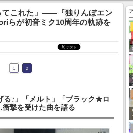
ってこれた」――『独りんぼエン
yoriらが初音ミク10周年の軌跡を
1
2
げる♪」「メルト」「ブラック★ロ
…衝撃を受けた曲を語る