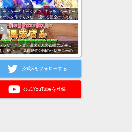
ホットケーキミックスで「ギャラクシードー
ナツ」を作ってみた！ 流れる星空のような
レンチン・レシピを紹介
5
レッサーパンダ・風太くんの23歳の誕生日
をお祝い！ 千葉市動物公園のセレモニーの
様子を紹介
公式Xをフォローする
公式YouTubeを登録