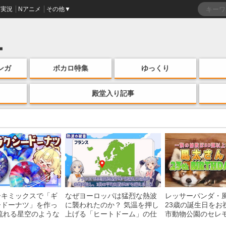
実況
Nアニメ
その他▼
ンガ
ボカロ特集
ゆっくり
殿堂入り記事
ーキミックスで「ギ
なぜヨーロッパは猛烈な熱波
レッサーパンダ・
ードーナツ」を作っ
に襲われたのか？ 気温を押し
23歳の誕生日をお
流れる星空のような
上げる「ヒートドーム」の仕
市動物公園のセレ
・レシピを紹介
組みを解説
子を紹介