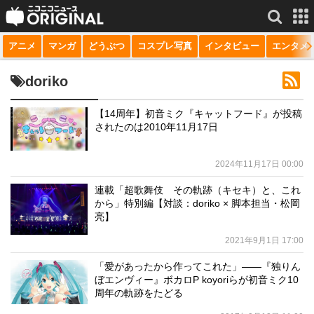
アニメ
マンガ
どうぶつ
コスプレ写真
インタビュー
エンタメ
サービス一覧
もっと見る
niconico
doriko
動画
【14周年】初音ミク『キャットフード』が投稿
されたのは2010年11月17日
生放送
ニュース
2024年11月17日 00:00
チャンネル
連載「超歌舞伎 その軌跡（キセキ）と、これ
から」特別編【対談：doriko × 脚本担当・松岡
マンガ
亮】
2021年9月1日 17:00
ニコニコQ
「愛があったから作ってこれた」――『独りん
ぼエンヴィー』ボカロP koyoriらが初音ミク10
周年の軌跡をたどる