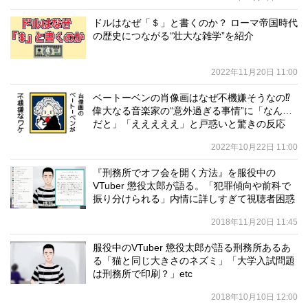
ドルはなぜ「＄」と書くのか？ ローマ帝国時代
の歴史につながる“壮大な雑学”を紹介
2022年11月20日 11:00
ベートーベンの肖像画はなぜ不機嫌そうなの⁉
偉大なる音楽家の“意外過ぎる事情”に「なん…
だと」「えええええ」と戸惑いと驚きの反応
2022年10月22日 11:00
『刑務所でオフ会を開く方法』を服役中の
VTuber 懲役太郎が語る。「犯罪傾向や前科で
振り分けられる」内情に詳しすぎて視聴者困惑
2018年11月20日 11:45
服役中のVTuber 懲役太郎が語る刑務所あるあ
る「猫と同じ大きさのネズミ」「大学入試問題
は刑務所で印刷？」etc
2018年10月10日 12:00