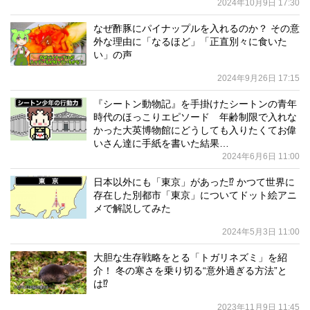
2024年10月9日 17:30
なぜ酢豚にパイナップルを入れるのか？ その意
外な理由に「なるほど」「正直別々に食いた
い」の声
2024年9月26日 17:15
『シートン動物記』を手掛けたシートンの青年
時代のほっこりエピソード 年齢制限で入れな
かった大英博物館にどうしても入りたくてお偉
いさん達に手紙を書いた結果…
2024年6月6日 11:00
日本以外にも「東京」があった⁉ かつて世界に
存在した別都市「東京」についてドット絵アニ
メで解説してみた
2024年5月3日 11:00
大胆な生存戦略をとる「トガリネズミ」を紹
介！ 冬の寒さを乗り切る“意外過ぎる方法”と
は⁉
2023年11月9日 11:45