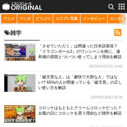
アニメ
マンガ
どうぶつ
コスプレ写真
インタビュー
エンタメ
サービス一覧
もっと見る
niconico
雑学
動画
「させていただく」は間違った日本語表現？
『ドラゴンボールZ』のワンシーンを例に、違
生放送
和感の原因とついつい使ってしまう理由を解説
ニュース
2025年2月27日 14:45
チャンネル
「破天荒な人」は「豪快で大胆な人」ではな
い!? 65%の人が間違っている「破天荒」の正し
マンガ
い使い方を解説
2025年1月9日 18:30
ニコニコQ
コロッケはもともとクリームコロッケだった？
台風の日にコロッケを買う理由など雑学を解説