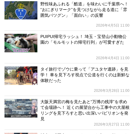
野性味あふれる「酷道」を味わいに千葉県へ！
“おにぎりマーク”を見つけながら走る道に「雰
囲気バツグン」「面白い」の反響
2026年4月5日 11:00
PUIPUI帰宅ラッシュ！ 埼玉・宝登山小動物公
園の「モルモットの帰宅行列」が可愛すぎた
2026年4月4日 11:00
タイ旅行でゾウに乗って「アユタヤ遺跡」を見
学！ 車を見下ろす視点で公道を行くのは新鮮な
体験だった
2026年3月28日 11:00
大阪天満宮の梅を見たあと“万博の残滓”を求め
て会場跡へ！ 近くの展望台から工事中の大屋根
リングを見下ろすと思い出深いパビリオンを発
見
2026年3月27日 11:00