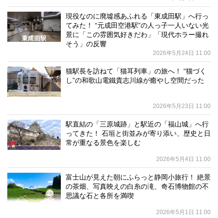
現役なのに廃墟感あふれる「東成田駅」へ行っ
てみた！ “元成田空港駅”の人っ子一人いない光
景に「この雰囲気好きだわ」「現代ホラー撮れ
そう」の反響
2026年5月24日 11:00
猫駅長を訪ねて「猫耳列車」の旅へ！ “猫づく
し”の和歌山電鐵貴志川線が癒やし空間だった
2026年5月23日 11:00
駅直結の「三原城跡」と駅近の「福山城」へ行
ってきた！ 石垣と街並みが寄り添い、歴史と日
常が重なる景色を楽しむ
2026年5月4日 11:00
富士山が見えた朝にふらっと静岡小旅行！ 絶景
の茶畑、写真映えの白糸の滝、奇石博物館の不
思議な石と各所を満喫
2026年5月1日 11:00