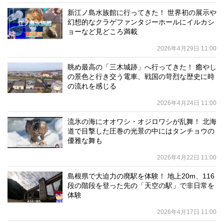
新江ノ島水族館に行ってきた！ 世界初の展示や
幻想的なクラゲファンタジーホールにイルカシ
ョーなど見どころ満載
2026年4月29日 11:00
眺め最高の「三木城跡」へ行ってきた！ 癒やし
の景色と行き交う電車、戦国の苛烈な歴史に時
の流れを感じる
2026年4月24日 11:00
流氷の海にオオワシ・オジロワシが乱舞！ 北海
道で目撃した圧巻の光景の中にはタンチョウの
優雅な舞も
2026年4月22日 11:00
島根県で大迫力の廃駅を体験！ 地上20m、116
段の階段を登った先の「天空の駅」で非日常を
体験
2026年4月17日 11:00