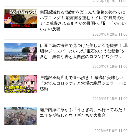
2026年7月19日 11:00
南国感溢れる“熱海”を楽しんだ旅路の終わりに
ハプニング！ 駿河湾を望むトイレで“野鳥のヒ
ナ”に威嚇されるまさかの展開へ「⁉」「かわい
い」の反響
2026年6月20日 11:00
伊豆半島の海岸で見つけた美しい石を観察！ 瑪
瑙やジャスパーといった“宝石のような鉱物”を
含む、無骨な岩と大自然のロマンにワクワク
2026年6月19日 11:00
戸越銀座商店街で食べ歩き！ 最高に美味しい
「おでんコロッケ」と穴場の絶品ジェラートに
感動
2026年6月15日 11:00
瀬戸内海に浮かぶ「うさぎ島」へ行ってみた！
エサを期待したウサギたちが大集合
2026年6月6日 11:00