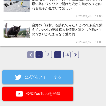
厚い氷にワクワクで開けた穴から魚が次々と釣
れる様子が見ていて楽しい
2026年3月8日 11:00
台湾の「猫村」を訪れてみた！ かつて炭鉱で栄
えていた村の廃墟感ある情景と凛とした猫たち
の佇まいがたまらなく魅力的
2026年3月7日 11:00
1
2
…
18
公式Xをフォローする
公式YouTubeを登録