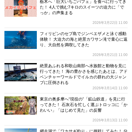
栃木へ「巨大いちごパフェ」を食べに行ってき
た！ 4人で挑む7キロのスイーツの迫力に「で
っか」の声集まる
2026年3月22日 11:00
フィリピンのセブ島でジンベエザメと泳ぐ感動
体験！ 大迫力の海と絶景カワサン滝で童心に返
り、大自然を満喫してきた
2026年3月21日 11:00
絶景あふれる和歌山南部へ水族館と動物を見に
行ってきた！ 海の豊かさを感じたあとは、アド
ベンチャーワールドでイルカの群れの大ジャン
プに圧倒される
2026年3月14日 11:00
東京の奥多摩へ“現役の”「鉱山鉄道」を見に行
ってきた！ 石灰石を忙しく運ぶトロッコに「か
わいい」「はじめて見た」の反響
2026年3月13日 11:00
網走湖で「ワカサギ釣り」に挑戦してみた！ 分