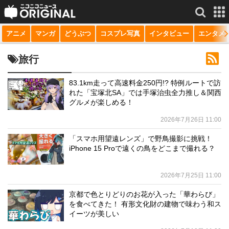
アニメ
マンガ
どうぶつ
コスプレ写真
インタビュー
エンタメ
サービス一覧
もっと見る
niconico
旅行
動画
83.1km走って高速料金250円!? 特例ルートで訪
れた「宝塚北SA」では手塚治虫全力推し＆関西
生放送
グルメが楽しめる！
ニュース
2026年7月26日 11:00
チャンネル
「スマホ用望遠レンズ」で野鳥撮影に挑戦！
iPhone 15 Proで遠くの鳥をどこまで撮れる？
マンガ
2026年7月25日 11:00
ニコニコQ
京都で色とりどりのお花が入った「華わらび」
を食べてきた！ 有形文化財の建物で味わう和ス
イーツが美しい