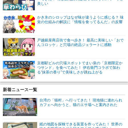
美しい
かき氷のシロップはなぜ味が違うように感じる？ 味
覚の仕組みの解説に「情報を食ってるんだ」の反響
戸越銀座商店街で食べ歩き！ 最高に美味しい「おで
んコロッケ」と穴場の絶品ジェラートに感動
京都駅ビルの穴場スポットでまい泉の「京都限定か
つサンド」を食べてみた！ 伊右衛門コラボで加わ
る“抹茶の香り”で美味しさが跳ね上がる
新着ニュース一覧
台湾の「猫村」へ行ってきた！ 現地猫に連れられ
カフェへ向かうと、猫のエサ場へと案内された
紙の地図を探検できる装置を作ってみた！ 世界の