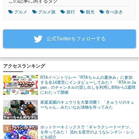
この記事に関するタグ
グルメ
グルメ旅
旅行
観光
食べ歩き
‎公式Twitterをフォローする
アクセスランキング
RTAイベントリレー『RTAちゃんの夏休み』に参加
1
する全14運営にインタビューしてみた！ 「RTA in Ja
pan」のチャンネルの貸し出しを利用し8/9から1週間
にわたって開催
家庭菜園のキュウリを大量消費！ 「きゅうりのキュ
2
ーちゃん」みたいなお漬物を作ってみた
ホットケーキミックスで「ギャラクシードーナツ」
3
を作ってみた！ 流れる星空のようなレンチン・レシ
ピを紹介