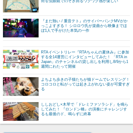
街を虫眼鏡でのぞき回るワクワク感が楽しい
『まだ熱い / 重音テト』のサイバーパンクMVがか
っこよすぎる！ シロロウ氏が楽曲から映像までほ
ぼ1人で手がけた本気の一作
RTAイベントリレー『RTAちゃんの夏休み』に参加
する全14運営にインタビューしてみた！ 「RTA in
Japan」のチャンネルの貸し出しを利用し8/9から1
週間にわたって開催
よちよち歩きの子猫たちが猫ドームでレスリング！
コロコロと転がっては起き上がれない姿が可愛すぎ
る
ししおどし×木琴で「ドレミファソラシド」を鳴ら
してみた！ 『ロンドン橋』の演奏にチャレンジす
るも最後のド、鳴らずに終幕