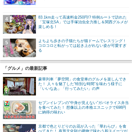
83.1km走って高速料金250円!? 特例ルートで訪れた
4
「宝塚北SA」では手塚治虫全力推し＆関西グルメが
楽しめる！
よちよち歩きの子猫たちが猫ドームでレスリング！
5
コロコロと転がっては起き上がれない姿が可愛すぎ
る
「グルメ」の最新記事
豪華列車「夢空間」の食堂車のグルメを楽しんでき
た！ 人々を魅了した“特別な時間”を味わう様子に
「いいなあ」「行ってみたい」の声
セブンイレブンの“中身が見えない”ガパオライス弁当
を食べてみた！ 想像以上の本格エスニックで698円
に納得の味わい
京都で色とりどりのお花が入った「華わらび」を食
べてきた！ 有形文化財の建物で味わう和スイーツが