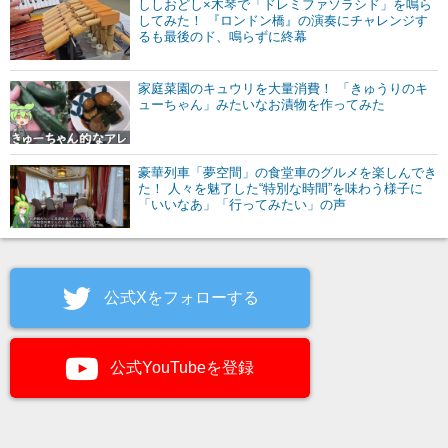
ししおどし×木琴で「ドレミファソラシド」を鳴ら
してみた！ 『ロンドン橋』の演奏にチャレンジす
るも最後のド、鳴らずに終幕
家庭菜園のキュウリを大量消費！ 「きゅうりのキ
ューちゃん」みたいなお漬物を作ってみた
豪華列車「夢空間」の食堂車のグルメを楽しんでき
た！ 人々を魅了した“特別な時間”を味わう様子に
「いいなあ」「行ってみたい」の声
公式Xをフォローする
公式YouTubeを登録