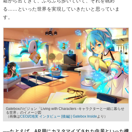
箱から出てきて、ふらふら歩いていて、それを眺め
る……といった世界を実現していきたいと思っていま
す。
Gateboxのビジョン「Living with Characters -キャラクターと一緒に暮らせ
る世界」のイメージ図
（画像は
CEO武地実 インタビュー [後編] | Gatebox Inside
より）
──たとえば、AR用にカスタマイズされた住居といった構