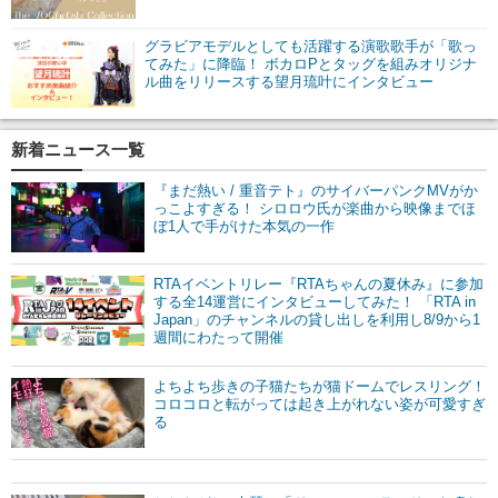
グラビアモデルとしても活躍する演歌歌手が「歌っ
てみた」に降臨！ ボカロPとタッグを組みオリジナ
ル曲をリリースする望月琉叶にインタビュー
新着ニュース一覧
『まだ熱い / 重音テト』のサイバーパンクMVがか
っこよすぎる！ シロロウ氏が楽曲から映像までほ
ぼ1人で手がけた本気の一作
RTAイベントリレー『RTAちゃんの夏休み』に参加
する全14運営にインタビューしてみた！ 「RTA in
Japan」のチャンネルの貸し出しを利用し8/9から1
週間にわたって開催
よちよち歩きの子猫たちが猫ドームでレスリング！
コロコロと転がっては起き上がれない姿が可愛すぎ
る