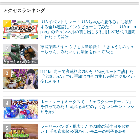
アクセスランキング
RTAイベントリレー『RTAちゃんの夏休み』に参加
1
する全14運営にインタビューしてみた！ 「RTA in Ja
pan」のチャンネルの貸し出しを利用し8/9から1週間
にわたって開催
家庭菜園のキュウリを大量消費！ 「きゅうりのキュ
2
ーちゃん」みたいなお漬物を作ってみた
83.1km走って高速料金250円!? 特例ルートで訪れた
3
「宝塚北SA」では手塚治虫全力推し＆関西グルメが
楽しめる！
ホットケーキミックスで「ギャラクシードーナツ」
4
を作ってみた！ 流れる星空のようなレンチン・レシ
ピを紹介
レッサーパンダ・風太くんの23歳の誕生日をお祝
5
い！ 千葉市動物公園のセレモニーの様子を紹介