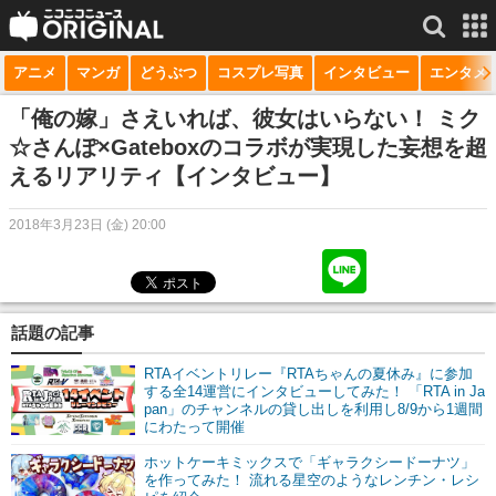
アニメ
マンガ
どうぶつ
コスプレ写真
インタビュー
エンタメ
サービス一覧
もっと見る
niconico
「俺の嫁」さえいれば、彼女はいらない！ ミク
☆さんぽ×Gateboxのコラボが実現した妄想を超
動画
えるリアリティ【インタビュー】
生放送
2018年3月23日 (金) 20:00
ニュース
チャンネル
話題の記事
マンガ
RTAイベントリレー『RTAちゃんの夏休み』に参加
ニコニコQ
する全14運営にインタビューしてみた！ 「RTA in Ja
pan」のチャンネルの貸し出しを利用し8/9から1週間
にわたって開催
ホットケーキミックスで「ギャラクシードーナツ」
を作ってみた！ 流れる星空のようなレンチン・レシ