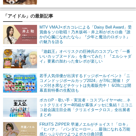
「アイドル」の最新記事
MTV VMAJ×ボカコレによる「Daisy Bell Award」受
賞曲をソロ歌唱！乃木坂46・井上和がボカロ曲『誰
かの心臓になれたなら』『少年と魔法のロボット』
の魅力を語る
『遊戯王』オベリスクの巨神兵のコスプレで「一番
いいカップヌードル」を食べてみた！ 『エルシャダ
イ』要素の加わった食レポが楽しい
若手人気俳優が出演するドッジボールイベント「ニ
コメンドッジボールカップ2024」が7/6に開催！ グ
ッズ付き席などチケットは先着販売中！ 6/28には開
幕直前特番の生配信も
ボカロP・歌い手・実況者・コスプレイヤーetc…ネ
ットクリエイター465組が幕張メッセに集結！ニコニ
コ超会議注目企画「クリエイタークロス」全出展者
まとめ
FRUITS ZIPPER 早瀬ノエルがチョイス！「ロキ」
「ヒバナ」「パンダヒーロー」…最強になれる万能
感たっぷりのつよつよボカロ曲10選