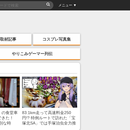
メニュー ▼
取材記事
コスプレ写真集
やりこみゲーマー列伝
」の食堂車
83.1km走って高速料金250
できた！
円!? 特例ルートで訪れた「宝
別な時
塚北SA」では手塚治虫全力推
「いいな
し＆関西グルメが楽しめる！