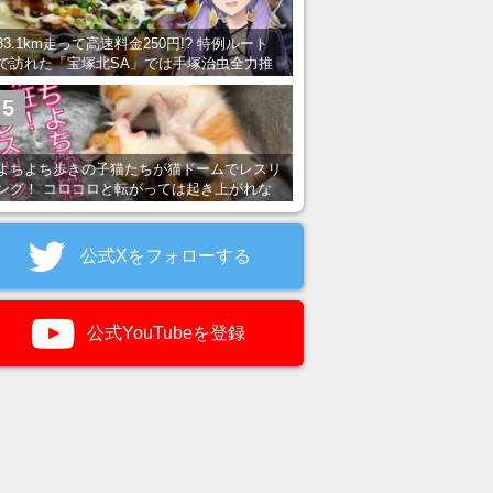
83.1km走って高速料金250円!? 特例ルート
で訪れた「宝塚北SA」では手塚治虫全力推
し＆関西グルメが楽しめる！
5
よちよち歩きの子猫たちが猫ドームでレスリ
ング！ コロコロと転がっては起き上がれな
い姿が可愛すぎる
公式Xをフォローする
公式YouTubeを登録