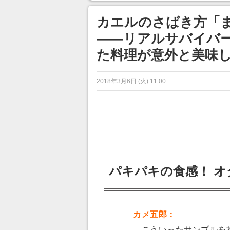
ンネルの貸し出しを利用し8/9
から1週間にわたって開催
カエルのさばき方「
――リアルサバイバ
た料理が意外と美味
2018年3月6日 (火) 11:00
パキパキの食感！ 
カメ五郎：
こういったサンプルを