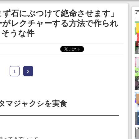
あ」「行ってみた
まず石にぶつけて絶命させます」
ーがレクチャーする方法で作られ
しそうな件
1
2
オタマジャクシを実食
持ってきています。