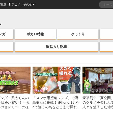
実況
Nアニメ
その他▼
ンガ
ボカロ特集
ゆっくり
殿堂入り記事
パンダ・風太くんの
「スマホ用望遠レンズ」で野
豪華列車「夢空間
生日をお祝い！ 千葉
鳥撮影に挑戦！ iPhone 15 Pr
のグルメを楽しん
園のセレモニーの様
oで遠くの鳥をどこまで撮れ
人々を魅了した“特
る？
間”を味わう様子に