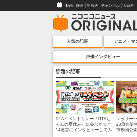
動画
静画
生放送
チャンネル
大百科
人気の記事
アニメ・マ
声優インタビュー
話題の記事
RTAイベントリレー『RTAち
レッサー
ゃんの夏休み』に参加する全
23歳の誕
14運営にインタビューしてみ
市動物公
た！ 「RTA in Japan」のチャ
子を紹介