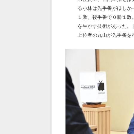
る小林は先手番がほしか
１敗、後手番で０勝１敗
を生かす技術があった。
上位者の丸山が先手番を