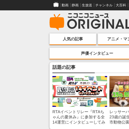
動画
静画
生放送
チャンネル
大百科
人気の記事
アニメ・マ
声優インタビュー
話題の記事
RTAイベントリレー『RTAち
レッサー
ゃんの夏休み』に参加する全
23歳の誕
14運営にインタビューしてみ
市動物公
た！ 「RTA in Japan」のチャ
子を紹介