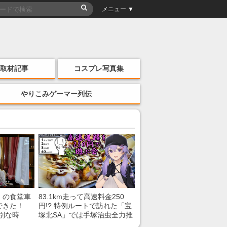
メニュー ▼
取材記事
コスプレ写真集
やりこみゲーマー列伝
」の食堂車
83.1km走って高速料金250
できた！
円!? 特例ルートで訪れた「宝
別な時
塚北SA」では手塚治虫全力推
「いいな
し＆関西グルメが楽しめる！