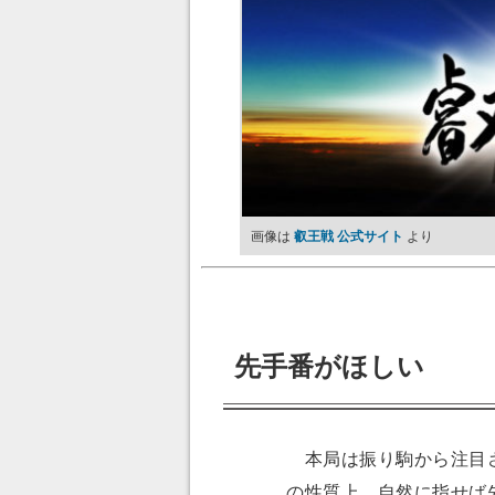
画像は
叡王戦 公式サイト
より
先手番がほしい
本局は振り駒から注目さ
の性質上、自然に指せば