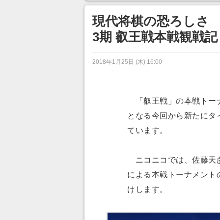
ンネルの貸し出しを利用し8/9
から1週間にわたって開催
現代将棋の恐ろしさ
3期 叡王戦本戦観戦記
2018年1月25日 (木) 16:00
「叡王戦」の本戦トーナメ
となる今回から新たにタ
ています。
ニコニコでは、佐藤天彦
による本戦トーナメント
けします。