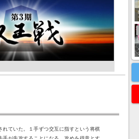
れていた。１手ずつ交互に指すという将棋
先手が先攻することになる。攻めを得意とす