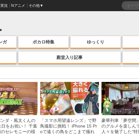
実況
Nアニメ
その他▼
ンガ
ボカロ特集
ゆっくり
殿堂入り記事
パンダ・風太くんの
「スマホ用望遠レンズ」で野
豪華列車「夢空間
生日をお祝い！ 千葉
鳥撮影に挑戦！ iPhone 15 Pr
のグルメを楽しん
園のセレモニーの様
oで遠くの鳥をどこまで撮れ
人々を魅了した“特
る？
間”を味わう様子に