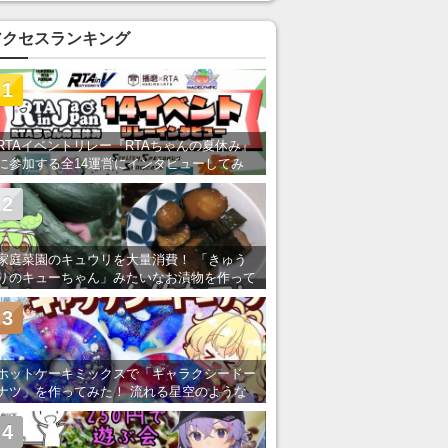
い」の声
アクセスランキング
1
RTAイベントリレー『RTAちゃんの夏休み』
に参加する全14運営にインタビューしてみ
た！ 「RTA in Japan」のチャンネルの貸し
出しを利用し8/9から1週間にわたって開催
2
家庭菜園のキュウリを大量消費！ 「きゅう
りのキューちゃん」みたいなお漬物を作って
みた
3
ホットケーキミックスで「ギャラクシードー
ナツ」を作ってみた！ 流れる星空のような
レンチン・レシピを紹介
4