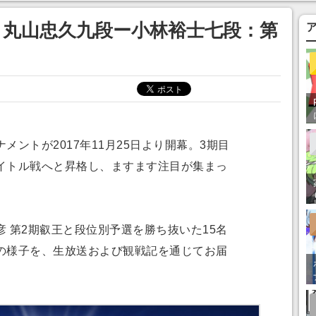
あ」「行ってみた
 丸山忠久九段ー小林裕士七段：第
ントが2017年11月25日より開幕。3期目
イトル戦へと昇格し、ますます注目が集まっ
 第2期叡王と段位別予選を勝ち抜いた15名
の様子を、生放送および観戦記を通じてお届