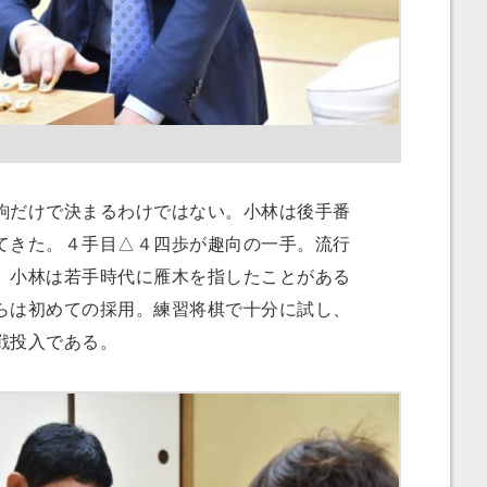
だけで決まるわけではない。小林は後手番
てきた。４手目△４四歩が趣向の一手。流行
。小林は若手時代に雁木を指したことがある
らは初めての採用。練習将棋で十分に試し、
戦投入である。