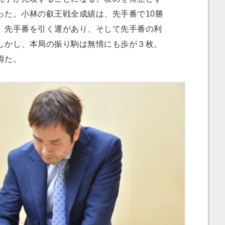
った。小林の叡王戦全成績は、先手番で10勝
。先手番を引く運があり、そして先手番の利
しかし、本局の振り駒は無情にも歩が３枚。
得た。