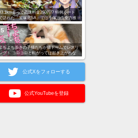
83.1km走って高速料金250円!? 特例ルート
で訪れた「宝塚北SA」では手塚治虫全力推
し＆関西グルメが楽しめる！
5
よちよち歩きの子猫たちが猫ドームでレスリ
ング！ コロコロと転がっては起き上がれな
い姿が可愛すぎる
公式Xをフォローする
公式YouTubeを登録