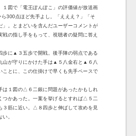
１図で「電王ぽんぽこ」の評価値が放送画
から300点ほど先手よし。「えええ？」「そ
だ」。とまどいを含んだユーザーコメントが
実戦の指し手をもって、視聴者の疑問に答え
歩に▲３五歩で開戦。後手陣の弱点である
丸山が守りにかけた手は▲５八金右と▲６八
いことに、この仕掛けで早くも先手ペースで
は１図の△６二銀に問題があったかもしれ
くつかあった。一案を挙げるとすれば△５二
も３筋に近い。△８四歩と伸ばして攻めを見
ない。