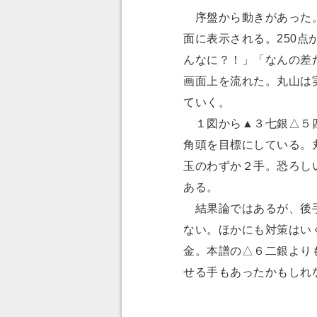
序盤から動きがあった。
面に表示される。250点
んなに？！」「なんの差
画面上を流れた。丸山は
ていく。
１図から▲３七銀△５四
角頭を目標にしている。
玉のわずか２手。恐ろし
ある。
結果論ではあるが、後手
ない。ほかにも対策はい
金。本譜の△６二銀より
せる手もあったかもしれ