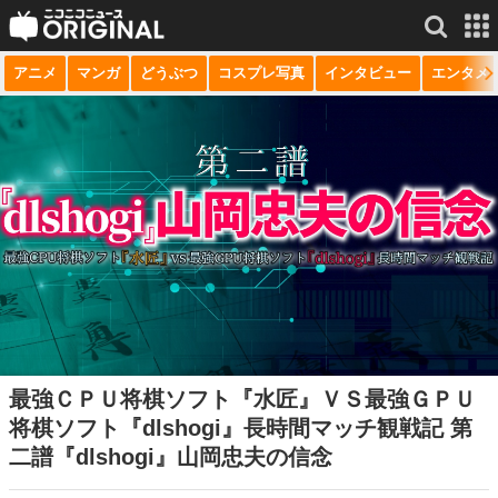
アニメ
マンガ
どうぶつ
コスプレ写真
インタビュー
エンタメ
サービス一覧
もっと見る
niconico
動画
生放送
ニュース
チャンネル
マンガ
ニコニコQ
最強ＣＰＵ将棋ソフト『水匠』ＶＳ最強ＧＰＵ
将棋ソフト『dlshogi』長時間マッチ観戦記 第
二譜『dlshogi』山岡忠夫の信念