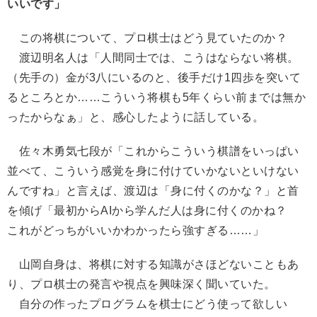
いいです」
この将棋について、プロ棋士はどう見ていたのか？
渡辺明名人は「人間同士では、こうはならない将棋。
（先手の）金が3八にいるのと、後手だけ1四歩を突いて
るところとか……こういう将棋も5年くらい前までは無か
ったからなぁ」と、感心したように話している。
佐々木勇気七段が「これからこういう棋譜をいっぱい
並べて、こういう感覚を身に付けていかないといけない
んですね」と言えば、渡辺は「身に付くのかな？」と首
を傾げ「最初からAIから学んだ人は身に付くのかね？
これがどっちがいいかわかったら強すぎる……」
山岡自身は、将棋に対する知識がさほどないこともあ
り、プロ棋士の発言や視点を興味深く聞いていた。
自分の作ったプログラムを棋士にどう使って欲しい