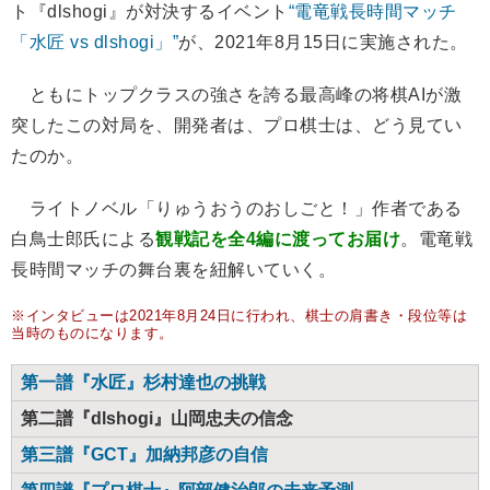
ト『dlshogi』が対決するイベント
“電竜戦長時間マッチ
「水匠 vs dlshogi」”
が、2021年8月15日に実施された。
ともにトップクラスの強さを誇る最高峰の将棋AIが激
突したこの対局を、開発者は、プロ棋士は、どう見てい
たのか。
ライトノベル「りゅうおうのおしごと！」作者である
白鳥士郎氏による
観戦記を全4編に渡ってお届け
。電竜戦
長時間マッチの舞台裏を紐解いていく。
※インタビューは2021年8月24日に行われ、棋士の肩書き・段位等は
当時のものになります。
第一譜『水匠』杉村達也の挑戦
第二譜『dlshogi』山岡忠夫の信念
第三譜『GCT』加納邦彦の自信