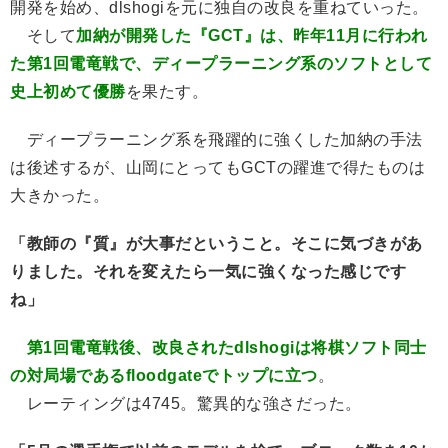
開発を始め、dlshogiを元に独自の改良を重ねていった。
そして
加納が開発した『GCT』は、昨年11月に行われ
た第1回電竜戦で、ディープラーニング系のソフトとして
史上初めて優勝
を果たす。
ディープラーニング系を飛躍的に強くした加納の手法
は後述するが、山岡にとってもGCTの躍進で得たものは
大きかった。
「教師の『質』が大事だということ。そこに気づきがあ
りました。それを変えたら一気に強くなった感じです
ね」
第1回電竜戦後、改良されたdlshogiは将棋ソフト同士
の対局場であるfloodgateでトップに立つ
。
レーティングは4745。驚異的な強さだった。