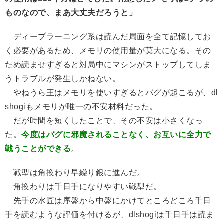
ものなので、まあ大丈夫だろうと」
ディープラーニング系は読んだ局面を全て記憶してお
く必要があるため、メモリの使用量が莫大になる。その
ため読ませすぎると対局中にマシンがストップしてしま
うトラブルが発生しかねない。
やねうら王はメモリを使いすぎるとバグが起こるが、dl
shogiもメモリが唯一の不安材料だった。
だが時間を短くしたことで、その不安は小さくなっ
た。
今度はバグに邪魔されることなく、お互いに全力で
戦うことができる
。
戦型は角換わり早繰り銀に進んだ。
角換わりは千日手になりやすい戦型だ。
先手の水匠は序盤から中盤にかけてところどころ千日
手を読むような評価を付けるが、dlshogiは千日手は読ま