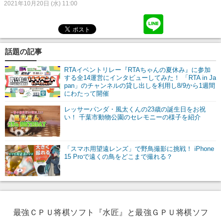
2021年10月20日 (水) 11:00
話題の記事
RTAイベントリレー『RTAちゃんの夏休み』に参加
する全14運営にインタビューしてみた！ 「RTA in Ja
pan」のチャンネルの貸し出しを利用し8/9から1週間
にわたって開催
レッサーパンダ・風太くんの23歳の誕生日をお祝
い！ 千葉市動物公園のセレモニーの様子を紹介
「スマホ用望遠レンズ」で野鳥撮影に挑戦！ iPhone
15 Proで遠くの鳥をどこまで撮れる？
最強ＣＰＵ将棋ソフト『水匠』と最強ＧＰＵ将棋ソフ