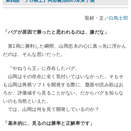
第四譜『プロ棋士』阿部健治郎の未来予測
取材・文／
白鳥士郎
「バグが原因で勝ったと思われるのは、嫌だな」
第1局に勝利した瞬間、山岡忠夫の心に真っ先に浮かん
だのは、そんな思いだった。
『やねうら王』に存在したバグ。
山岡はその存在に全く気付いてはいなかった。そもそ
も山岡は将棋ソフトを開発する際に、盤面や読み筋はお
ろか、評価値すら見ることがない。だからバグを知らな
いのも当然といえた。
では、山岡は何を見て開発しているのか？
「基本的に、見るのは勝率と正解率です」