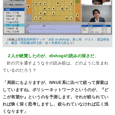
（画像は
電竜戦長時間マッチ「水匠 vs dlshogi」第１局 ゲスト：渡辺明名
人 解説：阿部健治郎七段・佐々木勇気七段
より）
２人が絶賛したのが、dlshogiの読みの深さだ
。
針の穴を通すようなその読み筋は、どのように生まれ
ているのだろう？
「局面にもよりますが、NNUE系に比べて絞って探索は
していますね。ポリシーネットワークというのが、『ど
こが有望か』というのを予測します。それが絞られてい
れば狭く深く思考しますし、絞られていなければ広く浅
くなります」