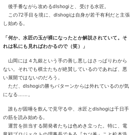
後手番ながら攻めるdlshogiと、受ける水匠。
この72手目を境に、dlshogiは自身が若干有利だと主張
し始める。
「何か、水匠の玉が裸になったとか解説されていて。そ
れは私にも見ればわかるので（笑）」
山岡には４九銀という手の善し悪しはさっぱりわから
ない。それでも棋士たちが絶賛しているのであれば、悪
い展開ではないのだろう。
ただ、dlshogiの勝ちパターンからは外れているのが気
になる……。
誰もが固唾を飲んで見守る中、水匠とdlshogiは千日手
の筋を読み始める。
運営を担当する開発者たちは色めき立った。特に、電
竜戦プロジェクトの理事長である『カツ丼』こと松本浩