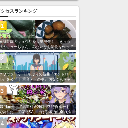
アクセスランキング
1
家庭菜園のキュウリを大量消費！ 「きゅう
りのキューちゃん」みたいなお漬物を作って
みた
2
クワガタP氏・11年ぶりの新曲『エンドロー
ル』を公開！ 重音テトの歌と切なくもキャ
ッチーなメロディーが胸にしみる
3
83.1km走って高速料金250円!? 特例ルート
で訪れた「宝塚北SA」では手塚治虫全力推
し＆関西グルメが楽しめる！
4