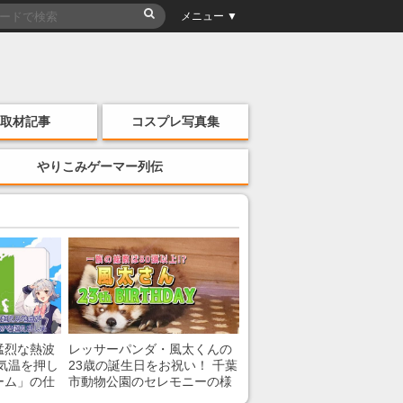
メニュー ▼
取材記事
コスプレ写真集
やりこみゲーマー列伝
猛烈な熱波
レッサーパンダ・風太くんの
気温を押し
23歳の誕生日をお祝い！ 千葉
ーム」の仕
市動物公園のセレモニーの様
子を紹介