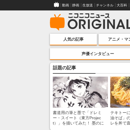
動画
静画
生放送
チャンネル
大百科
人気の記事
アニメ・マ
声優インタビュー
話題の記事
書道用の筆と墨で「ドレミ
テキトー
ー・スイート（東方Projec
油そば」の
t）」を描いてみた！ 墨のに
レを丼で
じみで陰影が生まれる瞬間に
絡めるだ