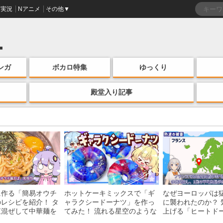
実況
Nアニメ
その他▼
ンガ
ボカロ特集
ゆっくり
殿堂入り記事
に作る「簡易オウチ
ホットケーキミックスで「ギ
なぜヨーロッパは
レシピを紹介！ タ
ャラクシードーナツ」を作っ
に襲われたのか？ 
直混ぜして中華麺を
てみた！ 流れる星空のような
上げる「ヒートド
けの一品がお手軽な
レンチン・レシピを紹介
組みを解説