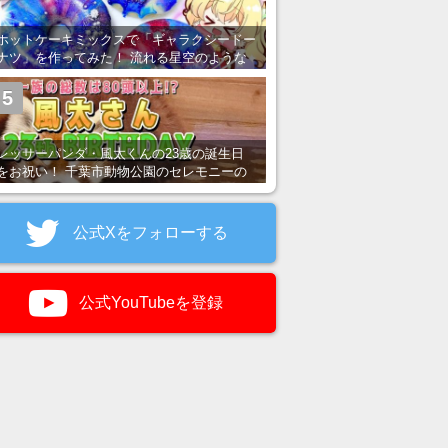
ホットケーキミックスで「ギャラクシードー
ナツ」を作ってみた！ 流れる星空のような
レンチン・レシピを紹介
5
レッサーパンダ・風太くんの23歳の誕生日
をお祝い！ 千葉市動物公園のセレモニーの
様子を紹介
公式Xをフォローする
公式YouTubeを登録