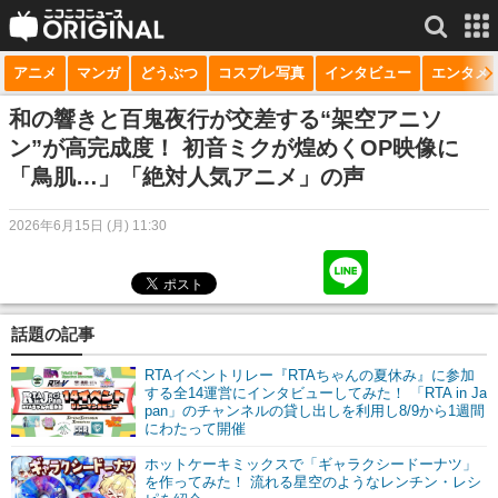
アニメ
マンガ
どうぶつ
コスプレ写真
インタビュー
エンタメ
サービス一覧
もっと見る
niconico
和の響きと百鬼夜行が交差する“架空アニソ
ン”が高完成度！ 初音ミクが煌めくOP映像に
動画
「鳥肌…」「絶対人気アニメ」の声
生放送
2026年6月15日 (月) 11:30
ニュース
チャンネル
話題の記事
マンガ
RTAイベントリレー『RTAちゃんの夏休み』に参加
ニコニコQ
する全14運営にインタビューしてみた！ 「RTA in Ja
pan」のチャンネルの貸し出しを利用し8/9から1週間
にわたって開催
ホットケーキミックスで「ギャラクシードーナツ」
を作ってみた！ 流れる星空のようなレンチン・レシ