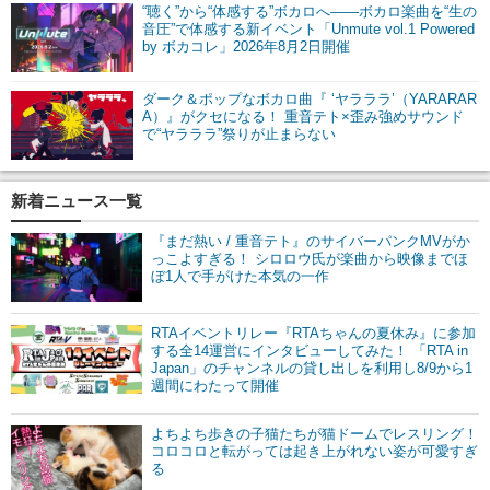
“聴く”から“体感する”ボカロへ――ボカロ楽曲を“生の
音圧”で体感する新イベント「Unmute vol.1 Powered
by ボカコレ」2026年8月2日開催
ダーク＆ポップなボカロ曲『 ‘ヤラララ’（YARARAR
A）』がクセになる！ 重音テト×歪み強めサウンド
で“ヤラララ”祭りが止まらない
新着ニュース一覧
『まだ熱い / 重音テト』のサイバーパンクMVがか
っこよすぎる！ シロロウ氏が楽曲から映像までほ
ぼ1人で手がけた本気の一作
RTAイベントリレー『RTAちゃんの夏休み』に参加
する全14運営にインタビューしてみた！ 「RTA in
Japan」のチャンネルの貸し出しを利用し8/9から1
週間にわたって開催
よちよち歩きの子猫たちが猫ドームでレスリング！
コロコロと転がっては起き上がれない姿が可愛すぎ
る