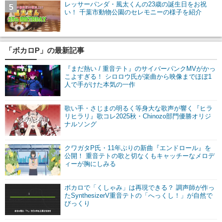
レッサーパンダ・風太くんの23歳の誕生日をお祝
5
い！ 千葉市動物公園のセレモニーの様子を紹介
「ボカロP」の最新記事
『まだ熱い / 重音テト』のサイバーパンクMVがかっ
こよすぎる！ シロロウ氏が楽曲から映像までほぼ1
人で手がけた本気の一作
歌い手・さじまの明るく等身大な歌声が響く『ヒラ
リヒラリ』歌コレ2025秋・Chinozo部門優勝オリジ
ナルソング
クワガタP氏・11年ぶりの新曲『エンドロール』を
公開！ 重音テトの歌と切なくもキャッチーなメロデ
ィーが胸にしみる
ボカロで「くしゃみ」は再現できる？ 調声師が作っ
たSynthesizerV重音テトの「へっくし！」が自然で
びっくり