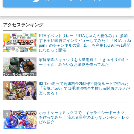
アクセスランキング
RTAイベントリレー『RTAちゃんの夏休み』に参加
1
する全14運営にインタビューしてみた！ 「RTA in Ja
pan」のチャンネルの貸し出しを利用し8/9から1週間
にわたって開催
家庭菜園のキュウリを大量消費！ 「きゅうりのキュ
2
ーちゃん」みたいなお漬物を作ってみた
83.1km走って高速料金250円!? 特例ルートで訪れた
3
「宝塚北SA」では手塚治虫全力推し＆関西グルメが
楽しめる！
ホットケーキミックスで「ギャラクシードーナツ」
4
を作ってみた！ 流れる星空のようなレンチン・レシ
ピを紹介