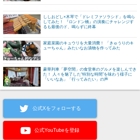
ししおどし×木琴で「ドレミファソラシド」を鳴ら
してみた！ 『ロンドン橋』の演奏にチャレンジす
るも最後のド、鳴らずに終幕
家庭菜園のキュウリを大量消費！ 「きゅうりのキ
ューちゃん」みたいなお漬物を作ってみた
豪華列車「夢空間」の食堂車のグルメを楽しんでき
た！ 人々を魅了した“特別な時間”を味わう様子に
「いいなあ」「行ってみたい」の声
公式Xをフォローする
公式YouTubeを登録