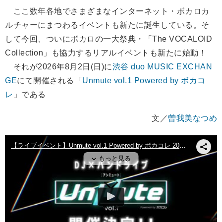
ここ数年各地でさまざまなインターネット・ボカロカ
ルチャーにまつわるイベントも新たに誕生している。そ
して今回、ついにボカロの一大祭典・「The VOCALOID
Collection」も協力するリアルイベントも新たに始動！
それが2026年8月2日(日)に
渋谷 duo MUSIC EXCHAN
GE
にて開催される「
Unmute vol.1 Powered by ボカコ
レ
」である
文／
曽我美なつめ