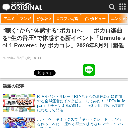
アニメ
マンガ
どうぶつ
コスプレ写真
インタビュー
エンタメ
サービス一覧
もっと見る
niconico
“聴く”から“体感する”ボカロへ――ボカロ楽曲
を“生の音圧”で体感する新イベント「Unmute v
動画
ol.1 Powered by ボカコレ」2026年8月2日開催
生放送
2026年7月3日 (金) 18:00
ニュース
チャンネル
話題の記事
マンガ
RTAイベントリレー『RTAちゃんの夏休み』に参加
ニコニコQ
する全14運営にインタビューしてみた！ 「RTA in Ja
pan」のチャンネルの貸し出しを利用し8/9から1週間
にわたって開催
ホットケーキミックスで「ギャラクシードーナツ」
を作ってみた！ 流れる星空のようなレンチン・レシ