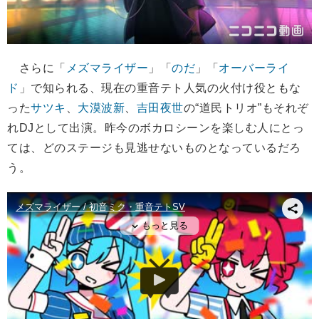
さらに「
メズマライザー
」「
のだ
」「
オーバーライ
ド
」で知られる、現在の重音テト人気の火付け役ともな
った
サツキ
、
大漠波新
、
吉田夜世
の“道民トリオ”もそれぞ
れDJとして出演。昨今のボカロシーンを楽しむ人にとっ
ては、どのステージも見逃せないものとなっているだろ
う。