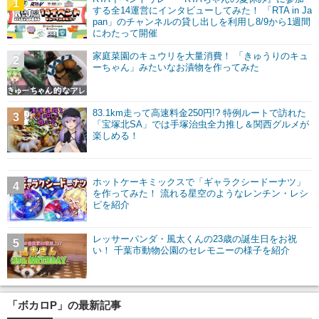
1
する全14運営にインタビューしてみた！ 「RTA in Ja
pan」のチャンネルの貸し出しを利用し8/9から1週間
にわたって開催
家庭菜園のキュウリを大量消費！ 「きゅうりのキュ
2
ーちゃん」みたいなお漬物を作ってみた
83.1km走って高速料金250円!? 特例ルートで訪れた
3
「宝塚北SA」では手塚治虫全力推し＆関西グルメが
楽しめる！
ホットケーキミックスで「ギャラクシードーナツ」
4
を作ってみた！ 流れる星空のようなレンチン・レシ
ピを紹介
レッサーパンダ・風太くんの23歳の誕生日をお祝
5
い！ 千葉市動物公園のセレモニーの様子を紹介
「ボカロP」の最新記事