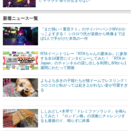
で“ヤラララ”祭りが止まらない
新着ニュース一覧
『まだ熱い / 重音テト』のサイバーパンクMVがか
っこよすぎる！ シロロウ氏が楽曲から映像までほ
ぼ1人で手がけた本気の一作
RTAイベントリレー『RTAちゃんの夏休み』に参加
する全14運営にインタビューしてみた！ 「RTA in
Japan」のチャンネルの貸し出しを利用し8/9から1
週間にわたって開催
よちよち歩きの子猫たちが猫ドームでレスリング！
コロコロと転がっては起き上がれない姿が可愛すぎ
る
ししおどし×木琴で「ドレミファソラシド」を鳴ら
してみた！ 『ロンドン橋』の演奏にチャレンジす
るも最後のド、鳴らずに終幕