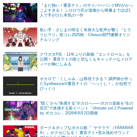
『まだ熱い / 重音テト』のサイバーパンクMVがかっ
こよすぎる！ シロロウ氏が楽曲から映像までほぼ1
人で手がけた本気の一作
歌い手・さじまの明るく等身大な歌声が響く『ヒラ
リヒラリ』歌コレ2025秋・Chinozo部門優勝オリジ
ナルソング
クワガタP氏・11年ぶりの新曲『エンドロール』を
公開！ 重音テトの歌と切なくもキャッチーなメロデ
ィーが胸にしみる
ボカロで「くしゃみ」は再現できる？ 調声師が作っ
たSynthesizerV重音テトの「へっくし！」が自然で
びっくり
“聴く”から“体感する”ボカロへ――ボカロ楽曲を“生の
音圧”で体感する新イベント「Unmute vol.1 Powered
by ボカコレ」2026年8月2日開催
ダーク＆ポップなボカロ曲『 ‘ヤラララ’（YARARAR
A）』がクセになる！ 重音テト×歪み強めサウンド