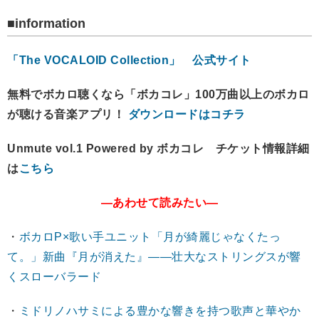
■information
「The VOCALOID Collection」 公式サイト
無料でボカロ聴くなら「ボカコレ」100万曲以上のボカロ
が聴ける音楽アプリ！
ダウンロードはコチラ
Unmute vol.1 Powered by ボカコレ チケット情報詳細
は
こちら
―あわせて読みたい―
・
ボカロP×歌い手ユニット「月が綺麗じゃなくたっ
て。」新曲『月が消えた』――壮大なストリングスが響
くスローバラード
・
ミドリノハサミによる豊かな響きを持つ歌声と華やか