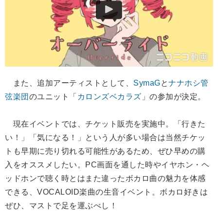
また、追加アーティストとして、
SymaG
と
ナナホシ管
弦楽団
のユニット「
カロンズベカラズ
」の参加が決定。
現在イベントでは、チケット販売を実施中。「行きた
い！」「気になる！」という人が多い場合は当然チケッ
トも早期に売り切れる可能性があるため、ぜひ早めの購
入をオススメしたい。PC画面を通した時やイヤホン・ヘ
ッドホンで聴く時とはまた違ったボカロ曲の魅力を体感
できる、VOCALOID楽曲の生音イベント。ボカロ好きは
ぜひ、マストで足を運ぶべし！