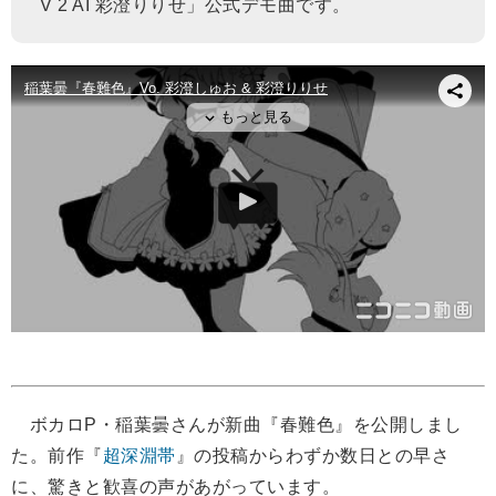
V 2 AI 彩澄りりせ」公式デモ曲です。
ボカロP・稲葉曇さんが新曲『春難色』を公開しまし
た。前作『
超深淵帯
』の投稿からわずか数日との早さ
に、驚きと歓喜の声があがっています。