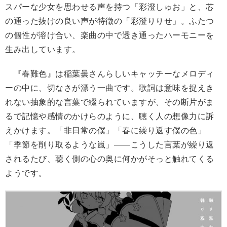
スパーな少女を思わせる声を持つ「彩澄しゅお」と、芯
の通った抜けの良い声が特徴の「彩澄りりせ」。ふたつ
の個性が溶け合い、楽曲の中で透き通ったハーモニーを
生み出しています。
『春難色』は稲葉曇さんらしいキャッチーなメロディ
ーの中に、切なさが漂う一曲です。歌詞は意味を捉えき
れない抽象的な言葉で綴られていますが、その断片がま
るで記憶や感情のかけらのように、聴く人の想像力に訴
えかけます。「非日常の僕」「春に繰り返す僕の色」
「季節を削り取るような嵐」——こうした言葉が繰り返
されるたび、聴く側の心の奥に何かがそっと触れてくる
ようです。