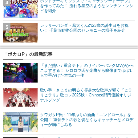
ホットケーキミックスで「ギャラクシードーナツ」
4
を作ってみた！ 流れる星空のようなレンチン・レシ
ピを紹介
レッサーパンダ・風太くんの23歳の誕生日をお祝
5
い！ 千葉市動物公園のセレモニーの様子を紹介
「ボカロP」の最新記事
『まだ熱い / 重音テト』のサイバーパンクMVがかっ
こよすぎる！ シロロウ氏が楽曲から映像までほぼ1
人で手がけた本気の一作
歌い手・さじまの明るく等身大な歌声が響く『ヒラ
リヒラリ』歌コレ2025秋・Chinozo部門優勝オリジ
ナルソング
クワガタP氏・11年ぶりの新曲『エンドロール』を
公開！ 重音テトの歌と切なくもキャッチーなメロデ
ィーが胸にしみる