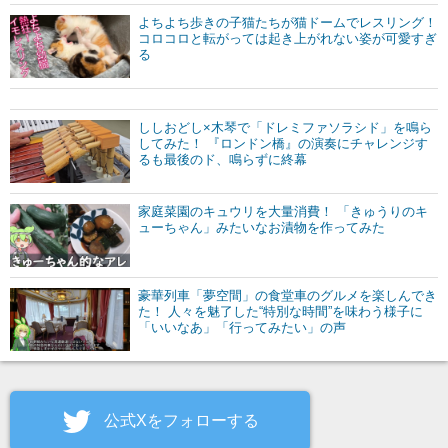
よちよち歩きの子猫たちが猫ドームでレスリング！
コロコロと転がっては起き上がれない姿が可愛すぎ
る
ししおどし×木琴で「ドレミファソラシド」を鳴ら
してみた！ 『ロンドン橋』の演奏にチャレンジす
るも最後のド、鳴らずに終幕
家庭菜園のキュウリを大量消費！ 「きゅうりのキ
ューちゃん」みたいなお漬物を作ってみた
豪華列車「夢空間」の食堂車のグルメを楽しんでき
た！ 人々を魅了した“特別な時間”を味わう様子に
「いいなあ」「行ってみたい」の声
公式Xをフォローする