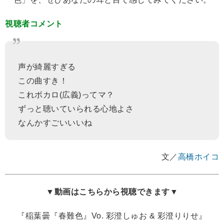
視聴者コメント
声が綺麗すぎる
この曲すき！
これボカロ(広義)ってマ？
ずっと聴いていられる心地よさ
なんかすごいいいね
文／
高橋ホイコ
▼動画はこちらから視聴できます▼
『稲葉曇『春難色』Vo. 彩澄しゅお & 彩澄りりせ』