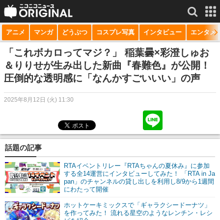
アニメ
マンガ
どうぶつ
コスプレ写真
インタビュー
エンタメ
サービス一覧
もっと見る
niconico
「これボカロってマジ？」 稲葉曇×彩澄しゅお
＆りりせが生み出した新曲『春難色』が公開！
動画
圧倒的な透明感に「なんかすごいいい」の声
生放送
2025年8月12日 (火) 11:30
ニュース
チャンネル
話題の記事
マンガ
RTAイベントリレー『RTAちゃんの夏休み』に参加
ニコニコQ
する全14運営にインタビューしてみた！ 「RTA in Ja
pan」のチャンネルの貸し出しを利用し8/9から1週間
にわたって開催
ホットケーキミックスで「ギャラクシードーナツ」
を作ってみた！ 流れる星空のようなレンチン・レシ