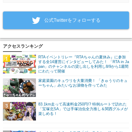
‎公式Twitterをフォローする
アクセスランキング
RTAイベントリレー『RTAちゃんの夏休み』に参加
1
する全14運営にインタビューしてみた！ 「RTA in Ja
pan」のチャンネルの貸し出しを利用し8/9から1週間
にわたって開催
家庭菜園のキュウリを大量消費！ 「きゅうりのキュ
2
ーちゃん」みたいなお漬物を作ってみた
83.1km走って高速料金250円!? 特例ルートで訪れた
3
「宝塚北SA」では手塚治虫全力推し＆関西グルメが
楽しめる！