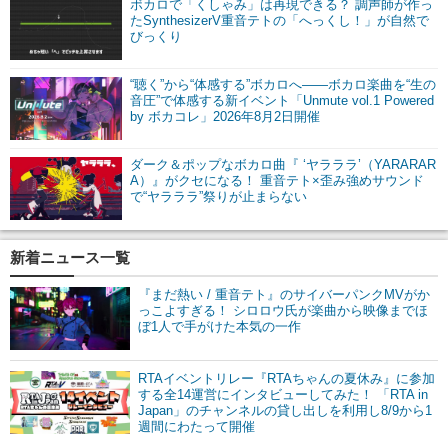
ボカロで「くしゃみ」は再現できる？ 調声師が作っ
たSynthesizerV重音テトの「へっくし！」が自然で
びっくり
“聴く”から“体感する”ボカロへ――ボカロ楽曲を“生の
音圧”で体感する新イベント「Unmute vol.1 Powered
by ボカコレ」2026年8月2日開催
ダーク＆ポップなボカロ曲『 ‘ヤラララ’（YARARAR
A）』がクセになる！ 重音テト×歪み強めサウンド
で“ヤラララ”祭りが止まらない
新着ニュース一覧
『まだ熱い / 重音テト』のサイバーパンクMVがか
っこよすぎる！ シロロウ氏が楽曲から映像までほ
ぼ1人で手がけた本気の一作
RTAイベントリレー『RTAちゃんの夏休み』に参加
する全14運営にインタビューしてみた！ 「RTA in
Japan」のチャンネルの貸し出しを利用し8/9から1
週間にわたって開催