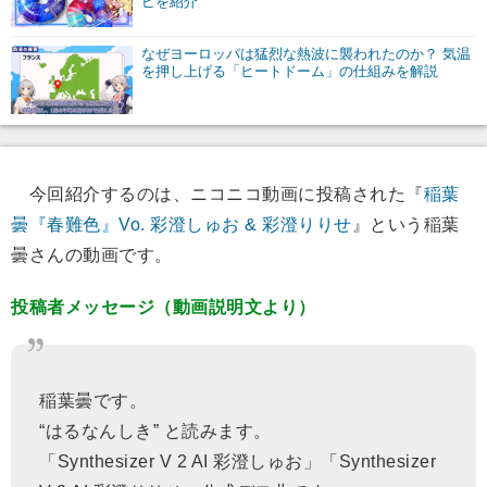
ピを紹介
なぜヨーロッパは猛烈な熱波に襲われたのか？ 気温
を押し上げる「ヒートドーム」の仕組みを解説
今回紹介するのは、ニコニコ動画に投稿された『
稲葉
曇『春難色』Vo. 彩澄しゅお & 彩澄りりせ
』という稲葉
曇さんの動画です。
投稿者メッセージ（動画説明文より）
稲葉曇です。
“はるなんしき” と読みます。
「Synthesizer V 2 AI 彩澄しゅお」「Synthesizer