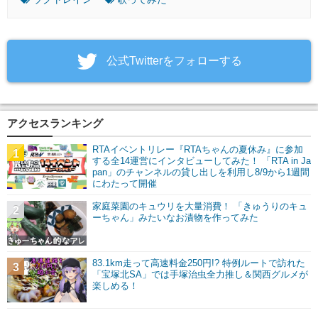
‎公式Twitterをフォローする
アクセスランキング
RTAイベントリレー『RTAちゃんの夏休み』に参加
1
する全14運営にインタビューしてみた！ 「RTA in Ja
pan」のチャンネルの貸し出しを利用し8/9から1週間
にわたって開催
家庭菜園のキュウリを大量消費！ 「きゅうりのキュ
2
ーちゃん」みたいなお漬物を作ってみた
83.1km走って高速料金250円!? 特例ルートで訪れた
3
「宝塚北SA」では手塚治虫全力推し＆関西グルメが
楽しめる！