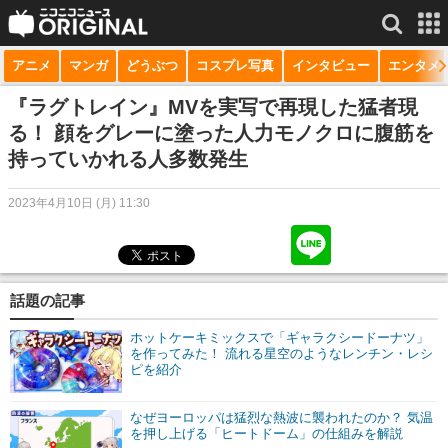
アニメ
マンガ
どうぶつ
コスプレ写真
インタビュー
エンタメ
サービス一覧
もっと見る
niconico
『ラグトレイン』MVを実写で再現した猛者現
る！ 顔をグレーに塗った人力モノクロに腹筋を
動画
持っていかれる人多数発生
生放送
2023年4月10日 (月) 11:30
ニュース
チャンネル
話題の記事
マンガ
ホットケーキミックスで「ギャラクシードーナツ」
ニコニコQ
を作ってみた！ 流れる星空のようなレンチン・レシ
ピを紹介
なぜヨーロッパは猛烈な熱波に襲われたのか？ 気温
を押し上げる「ヒートドーム」の仕組みを解説