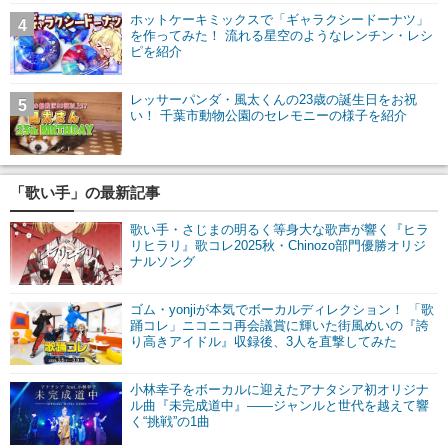
ホットケーキミックスで「ギャラクシードーナツ」
4
を作ってみた！ 流れる星空のようなレンチン・レシ
ピを紹介
レッサーパンダ・風太くんの23歳の誕生日をお祝
5
い！ 千葉市動物公園のセレモニーの様子を紹介
「歌い手」の最新記事
歌い手・さじまの明るく等身大な歌声が響く『ヒラ
リヒラリ』歌コレ2025秋・Chinozo部門優勝オリジ
ナルソング
ゴム・yonjiが本気でボーカルディレクション！ 「歌
踊コレ」ニコニコ再会議賞に輝いた街風めいの『誇
り高きアイドル』収録後、3人を直撃してみた
小林幸子をボーカルに迎えたアナタシア初オリジナ
ル曲『未完成道中』――ジャンルと世代を越えて響
く“挑戦”の1曲