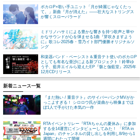
ボカロP×歌い手ユニット「月が綺麗じゃなくたっ
て。」新曲『月が消えた』――壮大なストリングス
が響くスローバラード
ミドリノハサミによる豊かな響きを持つ歌声と華や
かなサウンドが心を弾ませる1曲『芽吹きますよう
に』歌コレ2025春・雪乃イト部門優勝オリジナルソ
ング
和楽器バンド・ベーシスト＆重音テト使いのボカロP
としても有名な亜沙による新プロジェクト！鈴華ゆ
う子、藍井エイルら迎えたEP『骸と伽藍堂』2025年
12月CDリリース
新着ニュース一覧
『まだ熱い / 重音テト』のサイバーパンクMVがか
っこよすぎる！ シロロウ氏が楽曲から映像までほ
ぼ1人で手がけた本気の一作
RTAイベントリレー『RTAちゃんの夏休み』に参加
する全14運営にインタビューしてみた！ 「RTA in
Japan」のチャンネルの貸し出しを利用し8/9から1
週間にわたって開催