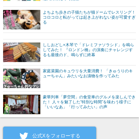
よちよち歩きの子猫たちが猫ドームでレスリング！
コロコロと転がっては起き上がれない姿が可愛すぎ
る
ししおどし×木琴で「ドレミファソラシド」を鳴ら
してみた！ 『ロンドン橋』の演奏にチャレンジす
るも最後のド、鳴らずに終幕
家庭菜園のキュウリを大量消費！ 「きゅうりのキ
ューちゃん」みたいなお漬物を作ってみた
豪華列車「夢空間」の食堂車のグルメを楽しんでき
た！ 人々を魅了した“特別な時間”を味わう様子に
「いいなあ」「行ってみたい」の声
公式Xをフォローする