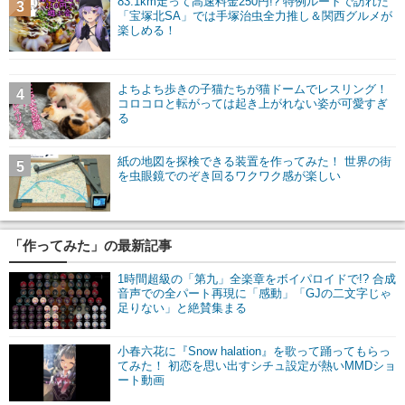
83.1km走って高速料金250円!? 特例ルートで訪れた
3
「宝塚北SA」では手塚治虫全力推し＆関西グルメが
楽しめる！
よちよち歩きの子猫たちが猫ドームでレスリング！
4
コロコロと転がっては起き上がれない姿が可愛すぎ
る
紙の地図を探検できる装置を作ってみた！ 世界の街
5
を虫眼鏡でのぞき回るワクワク感が楽しい
「作ってみた」の最新記事
1時間超級の「第九」全楽章をボイパロイドで!? 合成
音声での全パート再現に「感動」「GJの二文字じゃ
足りない」と絶賛集まる
小春六花に『Snow halation』を歌って踊ってもらっ
てみた！ 初恋を思い出すシチュ設定が熱いMMDショ
ート動画