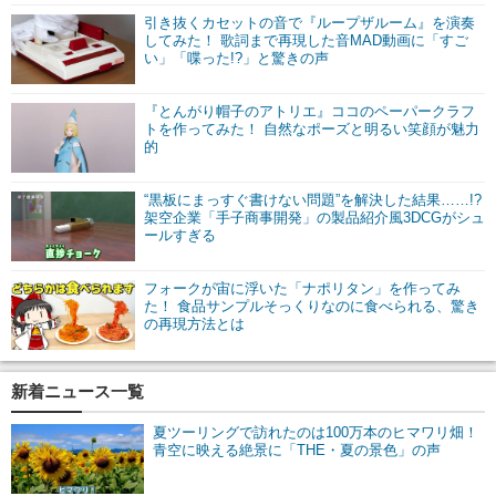
引き抜くカセットの音で『ループザルーム』を演奏
してみた！ 歌詞まで再現した音MAD動画に「すご
い」「喋った!?」と驚きの声
『とんがり帽子のアトリエ』ココのペーパークラフ
トを作ってみた！ 自然なポーズと明るい笑顔が魅力
的
“黒板にまっすぐ書けない問題”を解決した結果……!?
架空企業「手子商事開発」の製品紹介風3DCGがシュ
ールすぎる
フォークが宙に浮いた「ナポリタン」を作ってみ
た！ 食品サンプルそっくりなのに食べられる、驚き
の再現方法とは
新着ニュース一覧
夏ツーリングで訪れたのは100万本のヒマワリ畑！
青空に映える絶景に「THE・夏の景色」の声