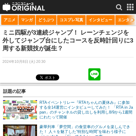
アニメ
マンガ
どうぶつ
コスプレ写真
インタビュー
エンタメ
サービス一覧
もっと見る
niconico
ミニ四駆が3連続ジャンプ！ レーンチェンジを
外してジャンプ台にしたコースを反時計回りに3
動画
周する新競技が誕生？
生放送
2024年10月8日 (火) 20:30
ニュース
チャンネル
話題の記事
マンガ
RTAイベントリレー『RTAちゃんの夏休み』に参加
ニコニコQ
する全14運営にインタビューしてみた！ 「RTA in Ja
pan」のチャンネルの貸し出しを利用し8/9から1週間
にわたって開催
豪華列車「夢空間」の食堂車のグルメを楽しんでき
た！ 人々を魅了した“特別な時間”を味わう様子に