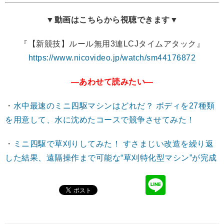
▼動画はこちらから視聴できます▼
『【新競技】ルール無用3連LCJタイムアタック』
https://www.nicovideo.jp/watch/sm44176872
―あわせて読みたい―
・
水中最速のミニ四駆マシンはどれだ？ ボディを27種類
を用意して、水に沈めたコースで競争させてみた！
・
ミニ四駆で草刈りしてみた！ すさまじい改造を繰り返
した結果、遠隔操作まで可能な“草刈特化型マシン”が完成