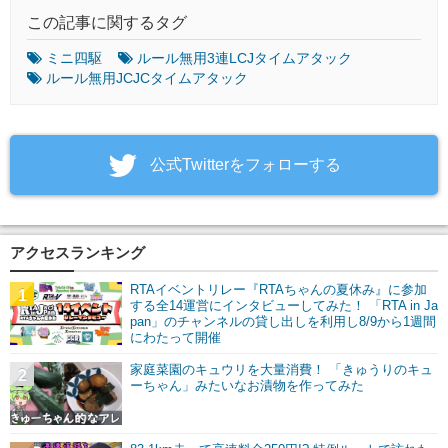
この記事に関するタグ
ミニ四駆
ルール無用3連LCJタイムアタック
ルール無用JCJCタイムアタック
‎公式Twitterをフォローする
アクセスランキング
RTAイベントリレー『RTAちゃんの夏休み』に参加
1
する全14運営にインタビューしてみた！ 「RTA in Ja
pan」のチャンネルの貸し出しを利用し8/9から1週間
にわたって開催
家庭菜園のキュウリを大量消費！ 「きゅうりのキュ
2
ーちゃん」みたいなお漬物を作ってみた