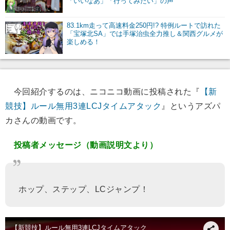
「いいなあ」「行ってみたい」の声
83.1km走って高速料金250円!? 特例ルートで訪れた
「宝塚北SA」では手塚治虫全力推し＆関西グルメが
楽しめる！
今回紹介するのは、ニコニコ動画に投稿された『
【新
競技】ルール無用3連LCJタイムアタック
』というアズパ
カさんの動画です。
投稿者メッセージ（動画説明文より）
ホップ、ステップ、LCジャンプ！